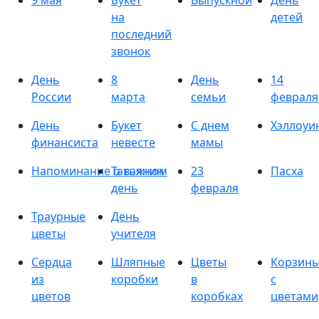
9 мая
Букет
Выпускной
День
на
детей
последний
звонок
День
8
День
14
России
марта
семьи
февраля
День
Букет
С днем
Хэллоуи
финансиста
невесте
мамы
Напоминание о важном
Татьянин
23
Пасха
день
февраля
Траурные
День
цветы
учителя
Сердца
Шляпные
Цветы
Корзин
из
коробки
в
с
цветов
коробках
цветами