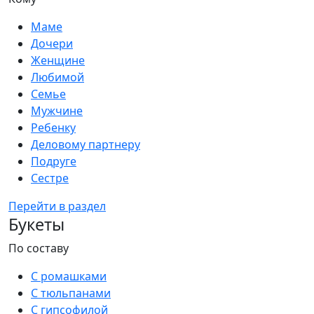
Маме
Дочери
Женщине
Любимой
Семье
Мужчине
Ребенку
Деловому партнеру
Подруге
Сестре
Перейти в раздел
Букеты
По составу
С ромашками
С тюльпанами
С гипсофилой