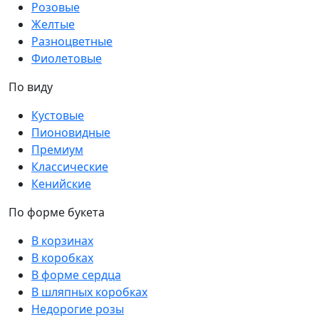
Розовые
Желтые
Разноцветные
Фиолетовые
По виду
Кустовые
Пионовидные
Премиум
Классические
Кенийские
По форме букета
В корзинах
В коробках
В форме сердца
В шляпных коробках
Недорогие розы