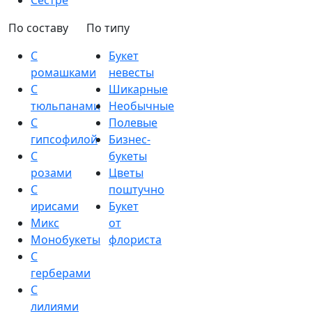
Сестре
По составу
По типу
С
Букет
ромашками
невесты
С
Шикарные
тюльпанами
Необычные
С
Полевые
гипсофилой
Бизнес-
С
букеты
розами
Цветы
С
поштучно
ирисами
Букет
Микс
от
Монобукеты
флориста
С
герберами
С
лилиями