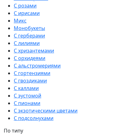
С розами
С ирисами
Микс
Монобукеты
С герберами
С лилиями
С хризантемами
С орхидеями
С альстромериями
С гортензиями
С гвоздиками
С каллами
С эустомой
С пионами
С экзотическими цветами
С подсолнухами
По типу