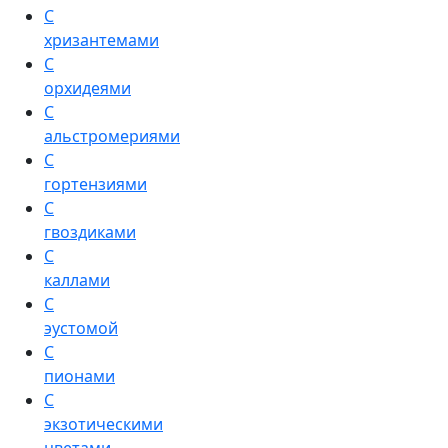
С
хризантемами
С
орхидеями
С
альстромериями
С
гортензиями
С
гвоздиками
С
каллами
С
эустомой
С
пионами
С
экзотическими