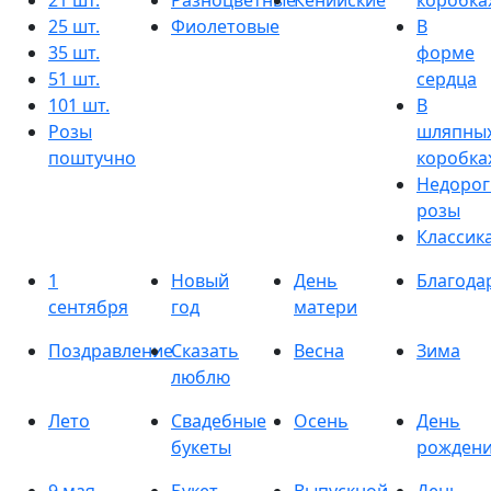
21 шт.
Разноцветные
Кенийские
коробка
25 шт.
Фиолетовые
В
35 шт.
форме
51 шт.
сердца
101 шт.
В
Розы
шляпны
поштучно
коробка
Недорог
розы
Классик
1
Новый
День
Благода
сентября
год
матери
Поздравление
Сказать
Весна
Зима
люблю
Лето
Свадебные
Осень
День
букеты
рожден