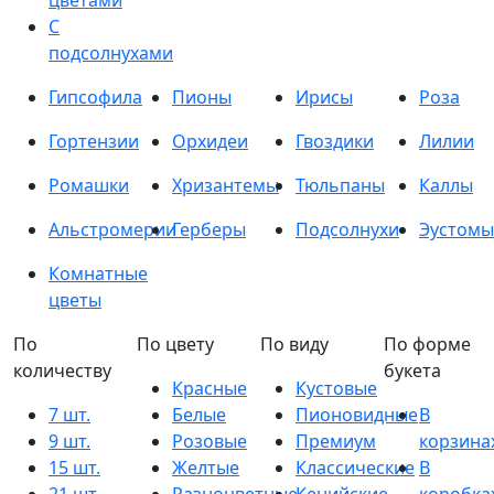
цветами
С
подсолнухами
Гипсофила
Пионы
Ирисы
Роза
Гортензии
Орхидеи
Гвоздики
Лилии
Ромашки
Хризантемы
Тюльпаны
Каллы
Альстромерии
Герберы
Подсолнухи
Эустомы
Комнатные
цветы
По
По цвету
По виду
По форме
количеству
букета
Красные
Кустовые
7 шт.
Белые
Пионовидные
В
9 шт.
Розовые
Премиум
корзина
15 шт.
Желтые
Классические
В