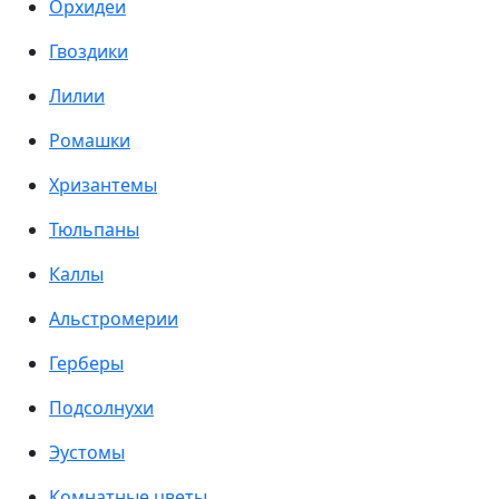
Орхидеи
Гвоздики
Лилии
Ромашки
Хризантемы
Тюльпаны
Каллы
Альстромерии
Герберы
Подсолнухи
Эустомы
Комнатные цветы