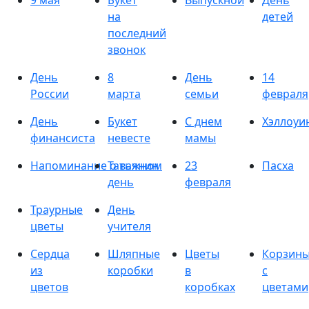
9 мая
Букет
Выпускной
День
на
детей
последний
звонок
День
8
День
14
России
марта
семьи
февраля
День
Букет
С днем
Хэллоуи
финансиста
невесте
мамы
Напоминание о важном
Татьянин
23
Пасха
день
февраля
Траурные
День
цветы
учителя
Сердца
Шляпные
Цветы
Корзин
из
коробки
в
с
цветов
коробках
цветами