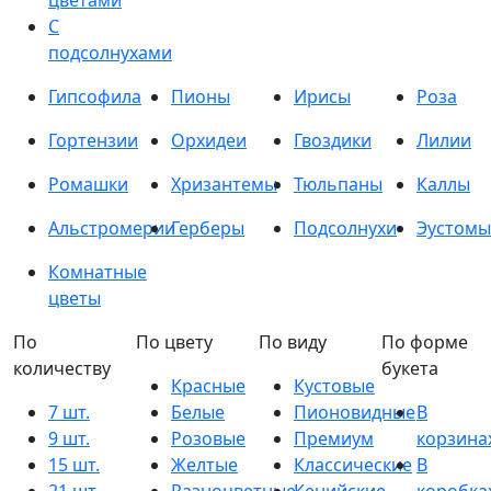
цветами
С
подсолнухами
Гипсофила
Пионы
Ирисы
Роза
Гортензии
Орхидеи
Гвоздики
Лилии
Ромашки
Хризантемы
Тюльпаны
Каллы
Альстромерии
Герберы
Подсолнухи
Эустомы
Комнатные
цветы
По
По цвету
По виду
По форме
количеству
букета
Красные
Кустовые
7 шт.
Белые
Пионовидные
В
9 шт.
Розовые
Премиум
корзина
15 шт.
Желтые
Классические
В