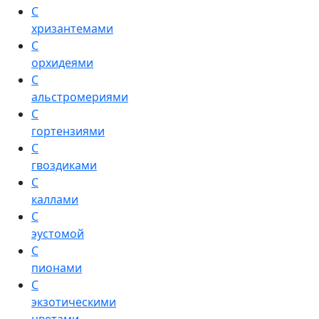
С
хризантемами
С
орхидеями
С
альстромериями
С
гортензиями
С
гвоздиками
С
каллами
С
эустомой
С
пионами
С
экзотическими