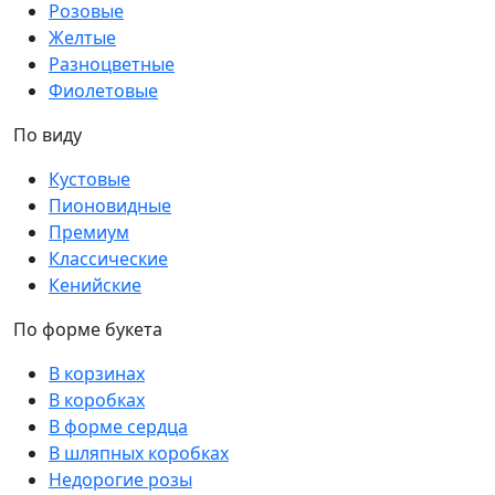
Розовые
Желтые
Разноцветные
Фиолетовые
По виду
Кустовые
Пионовидные
Премиум
Классические
Кенийские
По форме букета
В корзинах
В коробках
В форме сердца
В шляпных коробках
Недорогие розы