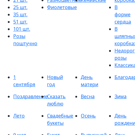
21 шт.
Разноцветные
Кенийские
коробка
25 шт.
Фиолетовые
В
35 шт.
форме
51 шт.
сердца
101 шт.
В
Розы
шляпны
поштучно
коробка
Недорог
розы
Классик
1
Новый
День
Благода
сентября
год
матери
Поздравление
Сказать
Весна
Зима
люблю
Лето
Свадебные
Осень
День
букеты
рожден