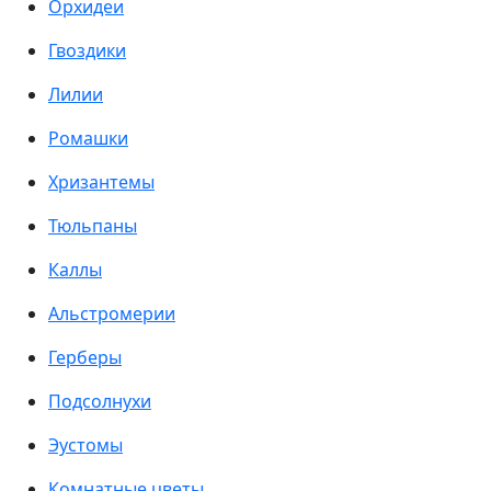
Орхидеи
Гвоздики
Лилии
Ромашки
Хризантемы
Тюльпаны
Каллы
Альстромерии
Герберы
Подсолнухи
Эустомы
Комнатные цветы