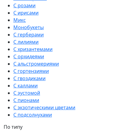
С розами
С ирисами
Микс
Монобукеты
С герберами
С лилиями
С хризантемами
С орхидеями
С альстромериями
С гортензиями
С гвоздиками
С каллами
С эустомой
С пионами
С экзотическими цветами
С подсолнухами
По типу