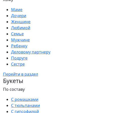
Маме
Дочери
Женщине
Любимой
Семье
Мужчине
Ребенку
Деловому партнеру
Подруге
Сестре
Перейти в раздел
Букеты
По составу
С ромашками
С тюльпанами
С гипсофилой