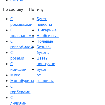
Сестре
По составу
По типу
С
Букет
ромашками
невесты
С
Шикарные
тюльпанами
Необычные
С
Полевые
гипсофилой
Бизнес-
С
букеты
розами
Цветы
С
поштучно
ирисами
Букет
Микс
от
Монобукеты
флориста
С
герберами
С
лилиями