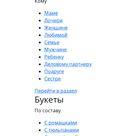
Кому
Маме
Дочери
Женщине
Любимой
Семье
Мужчине
Ребенку
Деловому партнеру
Подруге
Сестре
Перейти в раздел
Букеты
По составу
С ромашками
С тюльпанами