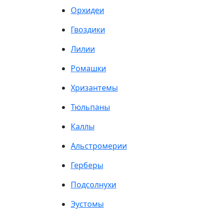
Орхидеи
Гвоздики
Лилии
Ромашки
Хризантемы
Тюльпаны
Каллы
Альстромерии
Герберы
Подсолнухи
Эустомы