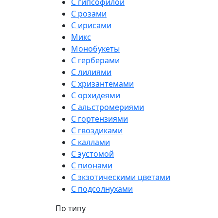
С гипсофилой
С розами
С ирисами
Микс
Монобукеты
С герберами
С лилиями
С хризантемами
С орхидеями
С альстромериями
С гортензиями
С гвоздиками
С каллами
С эустомой
С пионами
С экзотическими цветами
С подсолнухами
По типу