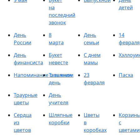
9 мая
Букет
Выпускной
День
на
детей
последний
звонок
День
8
День
14
России
марта
семьи
февраля
День
Букет
С днем
Хэллоуи
финансиста
невесте
мамы
Напоминание о важном
Татьянин
23
Пасха
день
февраля
Траурные
День
цветы
учителя
Сердца
Шляпные
Цветы
Корзин
из
коробки
в
с
цветов
коробках
цветами