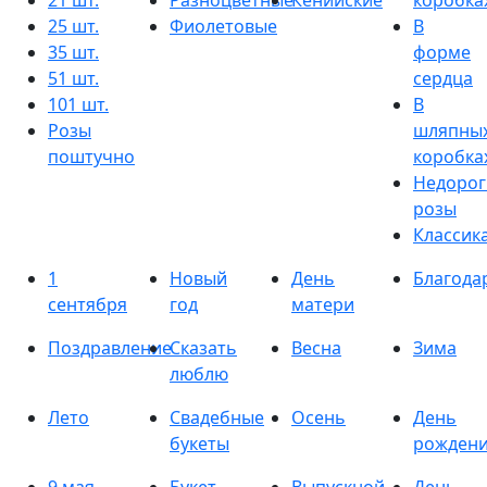
21 шт.
Разноцветные
Кенийские
коробка
25 шт.
Фиолетовые
В
35 шт.
форме
51 шт.
сердца
101 шт.
В
Розы
шляпны
поштучно
коробка
Недорог
розы
Классик
1
Новый
День
Благода
сентября
год
матери
Поздравление
Сказать
Весна
Зима
люблю
Лето
Свадебные
Осень
День
букеты
рожден