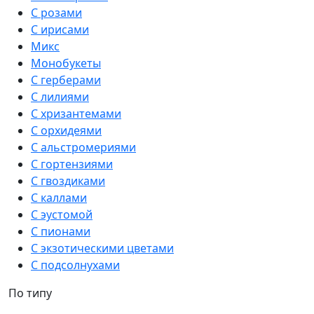
С розами
С ирисами
Микс
Монобукеты
С герберами
С лилиями
С хризантемами
С орхидеями
С альстромериями
С гортензиями
С гвоздиками
С каллами
С эустомой
С пионами
С экзотическими цветами
С подсолнухами
По типу