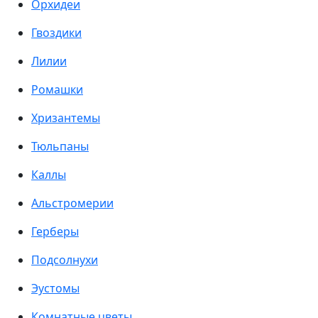
Орхидеи
Гвоздики
Лилии
Ромашки
Хризантемы
Тюльпаны
Каллы
Альстромерии
Герберы
Подсолнухи
Эустомы
Комнатные цветы