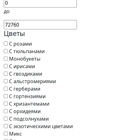
до
Цветы
С розами
С тюльпанами
Монобукеты
С ирисами
С гвоздиками
С альстромериями
С герберами
С гортензиями
С хризантемами
С орхидеями
С подсолнухами
С экзотическими цветами
Микс