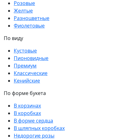
Розовые
Желтые
Разноцветные
Фиолетовые
По виду
Кустовые
Пионовидные
Премиум
Классические
Кенийские
По форме букета
В корзинах
В коробках
В форме сердца
В шляпных коробках
Недорогие розы