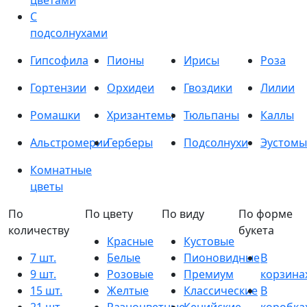
цветами
С
подсолнухами
Гипсофила
Пионы
Ирисы
Роза
Гортензии
Орхидеи
Гвоздики
Лилии
Ромашки
Хризантемы
Тюльпаны
Каллы
Альстромерии
Герберы
Подсолнухи
Эустомы
Комнатные
цветы
По
По цвету
По виду
По форме
количеству
букета
Красные
Кустовые
7 шт.
Белые
Пионовидные
В
9 шт.
Розовые
Премиум
корзина
15 шт.
Желтые
Классические
В