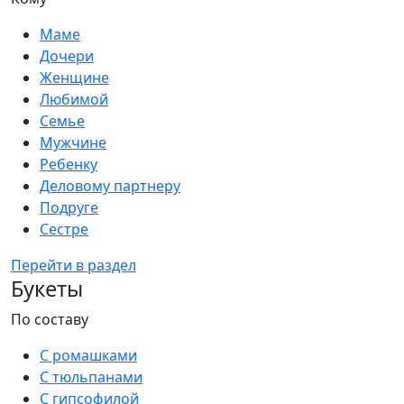
Маме
Дочери
Женщине
Любимой
Семье
Мужчине
Ребенку
Деловому партнеру
Подруге
Сестре
Перейти в раздел
Букеты
По составу
С ромашками
С тюльпанами
С гипсофилой