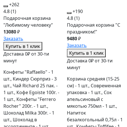
+262
4.8
(1)
+190
Подарочная корзина
4.8
(1)
"Любимому человеку"
Подарочная корзина "С
13080
₽
праздником!"
Заказать
9480
₽
Заказать
Купить в 1 клик
Купить в 1 клик
Доставка 0₽ от 30-ти
минут
Доставка 0₽ от 30-ти
минут
Конфеты "Raffaello" - 1
шт., Киндер Сюрприз - 3
Корзина средняя (15-25
шт., Чай Richard 25 пак. -
см) - 1 шт., Современная
1 шт., Кофе Egoiste 100г. -
упаковка - 1 шт., Сок
1 шт., Конфеты "Ferrero
апельсиновый с
Rocher" 200г. - 1 шт.,
мякотью 750мл - 1 шт.,
Шоколад Milka 300г. - 1
Напиток
шт., Шоколад в
безалкогольный 0,75л - 1
ассортименте - 1 шт.,
шт., Конфеты Toffifee - 1