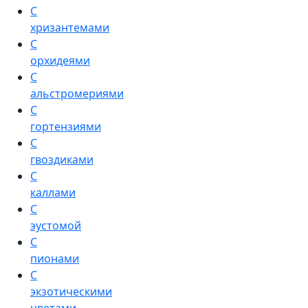
С
хризантемами
С
орхидеями
С
альстромериями
С
гортензиями
С
гвоздиками
С
каллами
С
эустомой
С
пионами
С
экзотическими