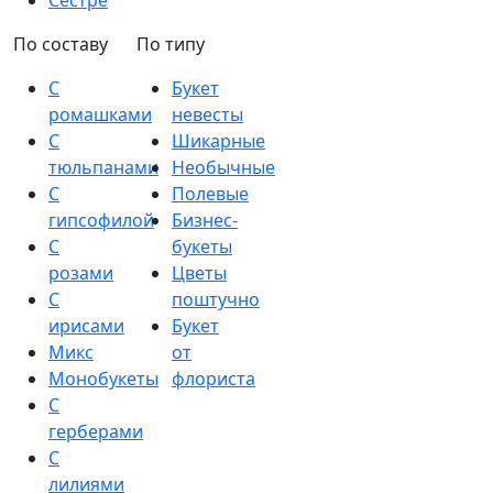
Сестре
По составу
По типу
С
Букет
ромашками
невесты
С
Шикарные
тюльпанами
Необычные
С
Полевые
гипсофилой
Бизнес-
С
букеты
розами
Цветы
С
поштучно
ирисами
Букет
Микс
от
Монобукеты
флориста
С
герберами
С
лилиями