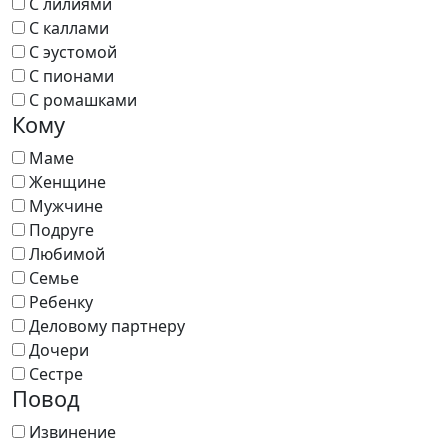
С лилиями
С каллами
С эустомой
С пионами
С ромашками
Кому
Маме
Женщине
Мужчине
Подруге
Любимой
Семье
Ребенку
Деловому партнеру
Дочери
Сестре
Повод
Извинение