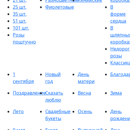
21 шт.
Разноцветные
Кенийские
коробка
25 шт.
Фиолетовые
В
35 шт.
форме
51 шт.
сердца
101 шт.
В
Розы
шляпны
поштучно
коробка
Недорог
розы
Классик
1
Новый
День
Благода
сентября
год
матери
Поздравление
Сказать
Весна
Зима
люблю
Лето
Свадебные
Осень
День
букеты
рожден