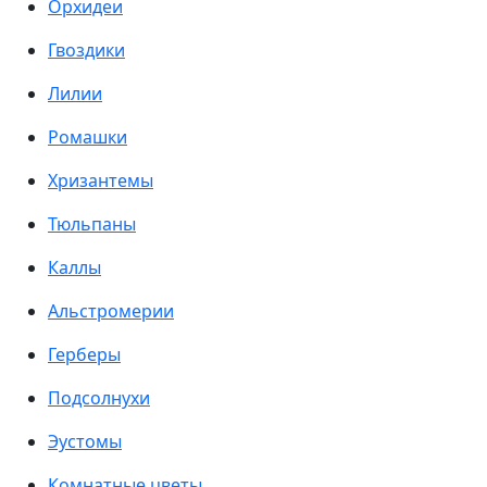
Орхидеи
Гвоздики
Лилии
Ромашки
Хризантемы
Тюльпаны
Каллы
Альстромерии
Герберы
Подсолнухи
Эустомы
Комнатные цветы