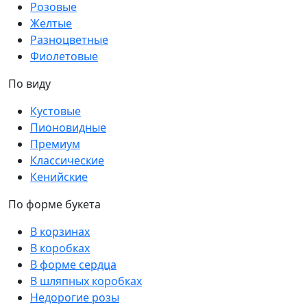
Розовые
Желтые
Разноцветные
Фиолетовые
По виду
Кустовые
Пионовидные
Премиум
Классические
Кенийские
По форме букета
В корзинах
В коробках
В форме сердца
В шляпных коробках
Недорогие розы