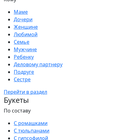
Маме
Дочери
Женщине
Любимой
Семье
Мужчине
Ребенку
Деловому партнеру
Подруге
Сестре
Перейти в раздел
Букеты
По составу
С ромашками
С тюльпанами
С гипсофилой