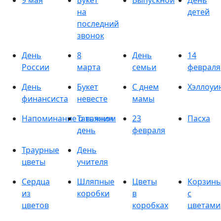
9 мая
Букет
Выпускной
День
на
детей
последний
звонок
День
8
День
14
России
марта
семьи
февраля
День
Букет
С днем
Хэллоуи
финансиста
невесте
мамы
Напоминание о важном
Татьянин
23
Пасха
день
февраля
Траурные
День
цветы
учителя
Сердца
Шляпные
Цветы
Корзин
из
коробки
в
с
цветов
коробках
цветами