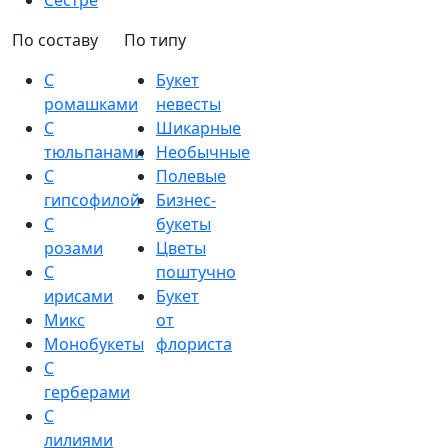
Сестре
По составу
По типу
С
Букет
ромашками
невесты
С
Шикарные
тюльпанами
Необычные
С
Полевые
гипсофилой
Бизнес-
С
букеты
розами
Цветы
С
поштучно
ирисами
Букет
Микс
от
Монобукеты
флориста
С
герберами
С
лилиями