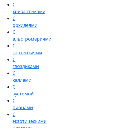
С
хризантемами
С
орхидеями
С
альстромериями
С
гортензиями
С
гвоздиками
С
каллами
С
эустомой
С
пионами
С
экзотическими