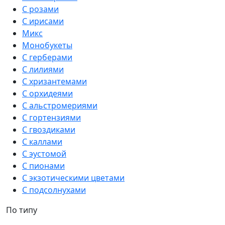
С розами
С ирисами
Микс
Монобукеты
С герберами
С лилиями
С хризантемами
С орхидеями
С альстромериями
С гортензиями
С гвоздиками
С каллами
С эустомой
С пионами
С экзотическими цветами
С подсолнухами
По типу