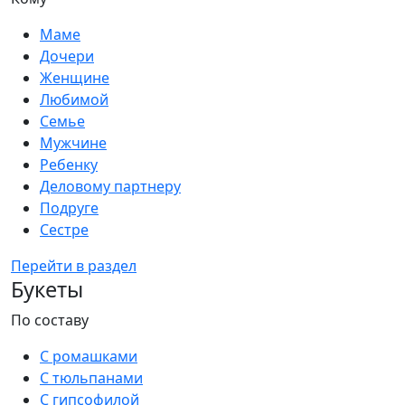
Маме
Дочери
Женщине
Любимой
Семье
Мужчине
Ребенку
Деловому партнеру
Подруге
Сестре
Перейти в раздел
Букеты
По составу
С ромашками
С тюльпанами
С гипсофилой