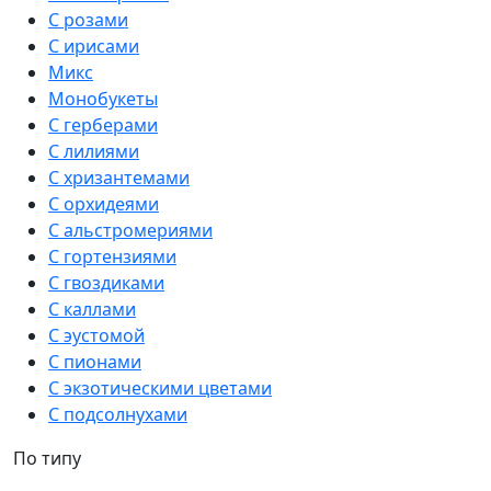
С розами
С ирисами
Микс
Монобукеты
С герберами
С лилиями
С хризантемами
С орхидеями
С альстромериями
С гортензиями
С гвоздиками
С каллами
С эустомой
С пионами
С экзотическими цветами
С подсолнухами
По типу