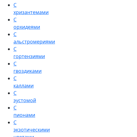
С
хризантемами
С
орхидеями
С
альстромериями
С
гортензиями
С
гвоздиками
С
каллами
С
эустомой
С
пионами
С
экзотическими