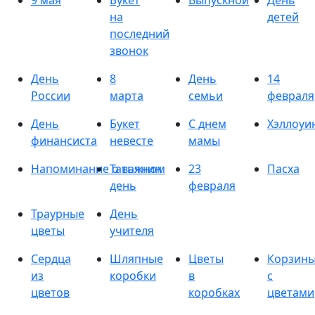
9 мая
Букет
Выпускной
День
на
детей
последний
звонок
День
8
День
14
России
марта
семьи
февраля
День
Букет
С днем
Хэллоуи
финансиста
невесте
мамы
Напоминание о важном
Татьянин
23
Пасха
день
февраля
Траурные
День
цветы
учителя
Сердца
Шляпные
Цветы
Корзин
из
коробки
в
с
цветов
коробках
цветами