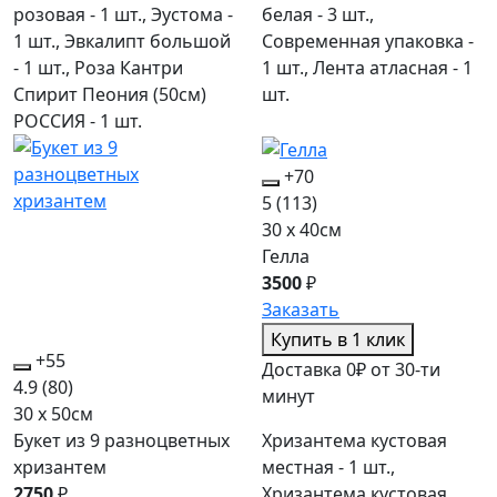
розовая - 1 шт., Эустома -
белая - 3 шт.,
1 шт., Эвкалипт большой
Современная упаковка -
- 1 шт., Роза Кантри
1 шт., Лента атласная - 1
Спирит Пеония (50см)
шт.
РОССИЯ - 1 шт.
+70
5
(113)
30 x 40см
Гелла
3500
₽
Заказать
Купить в 1 клик
+55
Доставка 0₽ от 30-ти
4.9
(80)
минут
30 x 50см
Хризантема кустовая
Букет из 9 разноцветных
местная - 1 шт.,
хризантем
Хризантема кустовая
2750
₽