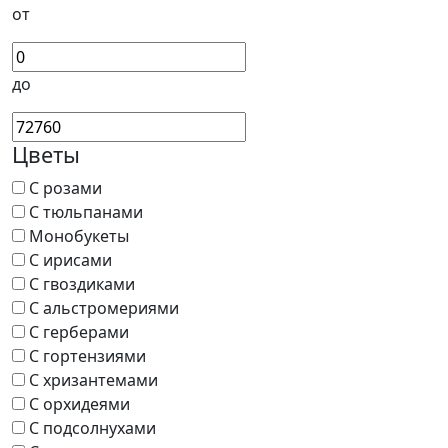
от
до
Цветы
С розами
С тюльпанами
Монобукеты
С ирисами
С гвоздиками
С альстромериями
С герберами
С гортензиями
С хризантемами
С орхидеями
С подсолнухами