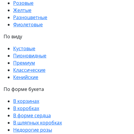
Розовые
Желтые
Разноцветные
Фиолетовые
По виду
Кустовые
Пионовидные
Премиум
Классические
Кенийские
По форме букета
В корзинах
В коробках
В форме сердца
В шляпных коробках
Недорогие розы