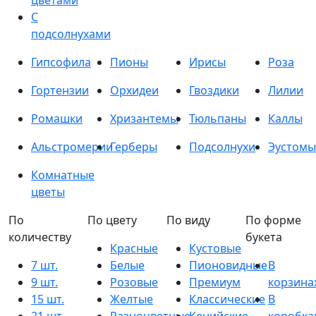
цветами
С
подсолнухами
Гипсофила
Пионы
Ирисы
Роза
Гортензии
Орхидеи
Гвоздики
Лилии
Ромашки
Хризантемы
Тюльпаны
Каллы
Альстромерии
Герберы
Подсолнухи
Эустомы
Комнатные
цветы
По
По цвету
По виду
По форме
количеству
букета
Красные
Кустовые
7 шт.
Белые
Пионовидные
В
9 шт.
Розовые
Премиум
корзина
15 шт.
Желтые
Классические
В