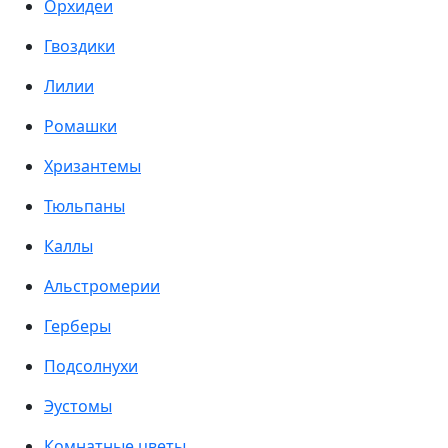
Орхидеи
Гвоздики
Лилии
Ромашки
Хризантемы
Тюльпаны
Каллы
Альстромерии
Герберы
Подсолнухи
Эустомы
Комнатные цветы