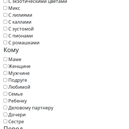
С экзотическими цветами
Микс
С лилиями
С каллами
С эустомой
С пионами
С ромашками
Кому
Маме
Женщине
Мужчине
Подруге
Любимой
Семье
Ребенку
Деловому партнеру
Дочери
Сестре
Повод