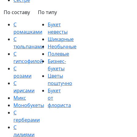
Сестре
По составу
По типу
С
Букет
ромашками
невесты
С
Шикарные
тюльпанами
Необычные
С
Полевые
гипсофилой
Бизнес-
С
букеты
розами
Цветы
С
поштучно
ирисами
Букет
Микс
от
Монобукеты
флориста
С
герберами
С
лилиями