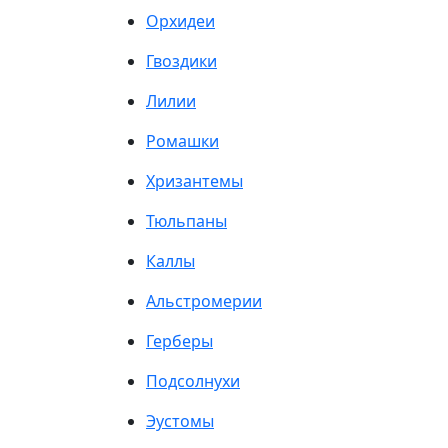
Орхидеи
Гвоздики
Лилии
Ромашки
Хризантемы
Тюльпаны
Каллы
Альстромерии
Герберы
Подсолнухи
Эустомы