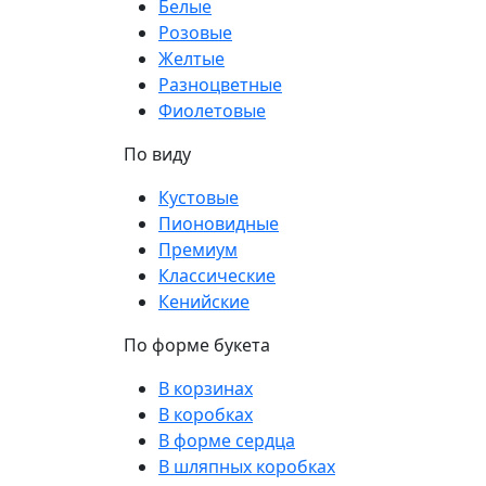
Белые
Розовые
Желтые
Разноцветные
Фиолетовые
По виду
Кустовые
Пионовидные
Премиум
Классические
Кенийские
По форме букета
В корзинах
В коробках
В форме сердца
В шляпных коробках