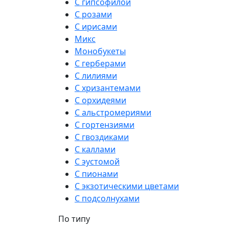
С гипсофилой
С розами
С ирисами
Микс
Монобукеты
С герберами
С лилиями
С хризантемами
С орхидеями
С альстромериями
С гортензиями
С гвоздиками
С каллами
С эустомой
С пионами
С экзотическими цветами
С подсолнухами
По типу