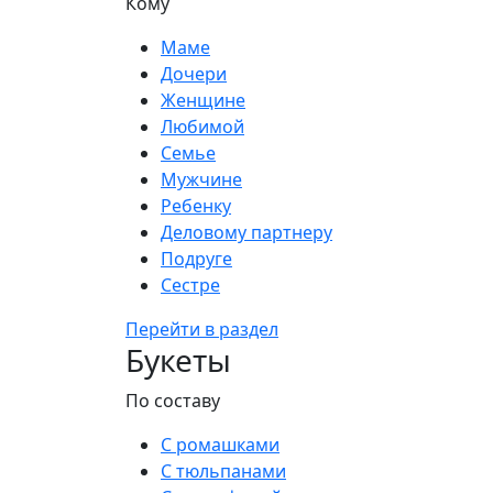
Кому
Маме
Дочери
Женщине
Любимой
Семье
Мужчине
Ребенку
Деловому партнеру
Подруге
Сестре
Перейти в раздел
Букеты
По составу
С ромашками
С тюльпанами