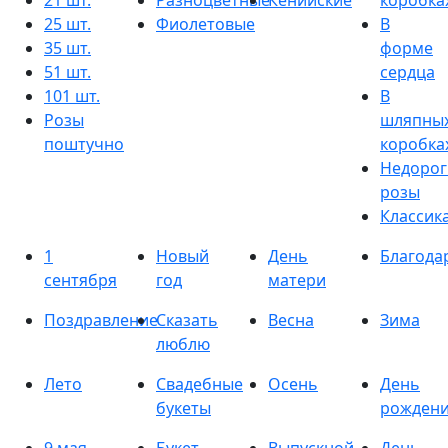
21 шт.
Разноцветные
Кенийские
коробка
25 шт.
Фиолетовые
В
35 шт.
форме
51 шт.
сердца
101 шт.
В
Розы
шляпны
поштучно
коробка
Недорог
розы
Классик
1
Новый
День
Благода
сентября
год
матери
Поздравление
Сказать
Весна
Зима
люблю
Лето
Свадебные
Осень
День
букеты
рожден