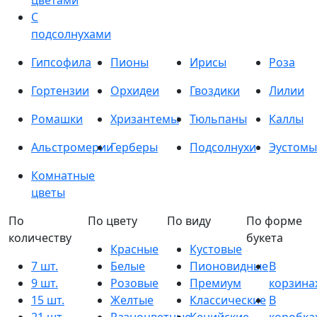
цветами
С
подсолнухами
Гипсофила
Пионы
Ирисы
Роза
Гортензии
Орхидеи
Гвоздики
Лилии
Ромашки
Хризантемы
Тюльпаны
Каллы
Альстромерии
Герберы
Подсолнухи
Эустомы
Комнатные
цветы
По
По цвету
По виду
По форме
количеству
букета
Красные
Кустовые
7 шт.
Белые
Пионовидные
В
9 шт.
Розовые
Премиум
корзина
15 шт.
Желтые
Классические
В