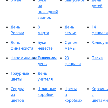
9 мая
Букет
Выпускной
День
на
детей
последний
звонок
День
8
День
14
России
марта
семьи
февраля
День
Букет
С днем
Хэллоуи
финансиста
невесте
мамы
Напоминание о важном
Татьянин
23
Пасха
день
февраля
Траурные
День
цветы
учителя
Сердца
Шляпные
Цветы
Корзин
из
коробки
в
с
цветов
коробках
цветами