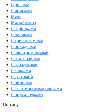
С розами
С ирисами
Микс
Монобукеты
С герберами
С лилиями
С хризантемами
С орхидеями
С альстромериями
С гортензиями
С гвоздиками
С каллами
С эустомой
С пионами
С экзотическими цветами
С подсолнухами
По типу