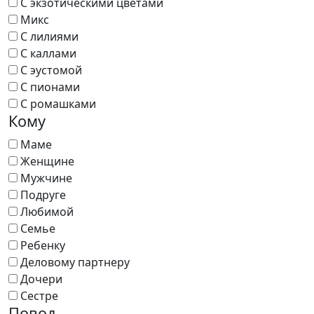
С экзотическими цветами
Микс
С лилиями
С каллами
С эустомой
С пионами
С ромашками
Кому
Маме
Женщине
Мужчине
Подруге
Любимой
Семье
Ребенку
Деловому партнеру
Дочери
Сестре
Повод