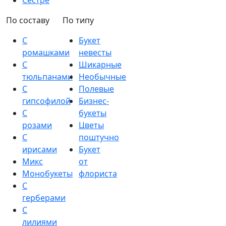
Сестре
По составу
По типу
С
Букет
ромашками
невесты
С
Шикарные
тюльпанами
Необычные
С
Полевые
гипсофилой
Бизнес-
С
букеты
розами
Цветы
С
поштучно
ирисами
Букет
Микс
от
Монобукеты
флориста
С
герберами
С
лилиями