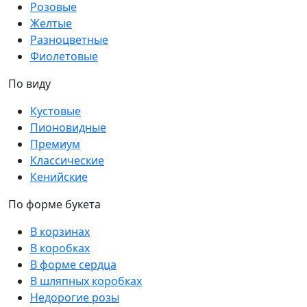
Розовые
Желтые
Разноцветные
Фиолетовые
По виду
Кустовые
Пионовидные
Премиум
Классические
Кенийские
По форме букета
В корзинах
В коробках
В форме сердца
В шляпных коробках
Недорогие розы