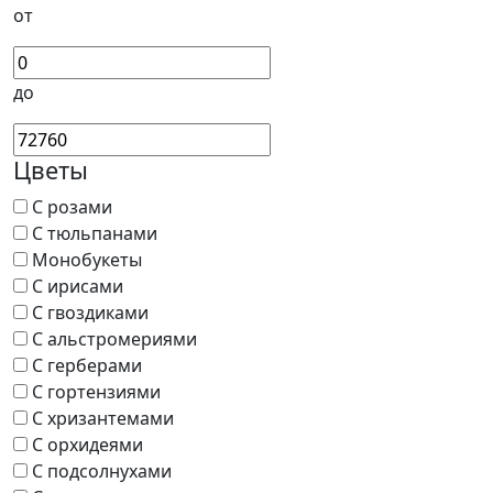
от
до
Цветы
С розами
С тюльпанами
Монобукеты
С ирисами
С гвоздиками
С альстромериями
С герберами
С гортензиями
С хризантемами
С орхидеями
С подсолнухами