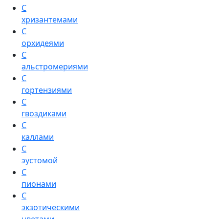
С
хризантемами
С
орхидеями
С
альстромериями
С
гортензиями
С
гвоздиками
С
каллами
С
эустомой
С
пионами
С
экзотическими