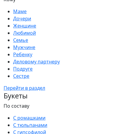
Маме
Дочери
Женщине
Любимой
Семье
Мужчине
Ребенку
Деловому партнеру
Подруге
Сестре
Перейти в раздел
Букеты
По составу
С ромашками
С тюльпанами
С гипсофилой