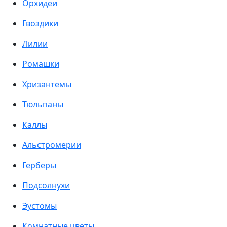
Орхидеи
Гвоздики
Лилии
Ромашки
Хризантемы
Тюльпаны
Каллы
Альстромерии
Герберы
Подсолнухи
Эустомы
Комнатные цветы