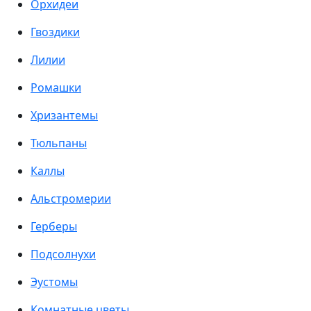
Орхидеи
Гвоздики
Лилии
Ромашки
Хризантемы
Тюльпаны
Каллы
Альстромерии
Герберы
Подсолнухи
Эустомы
Комнатные цветы