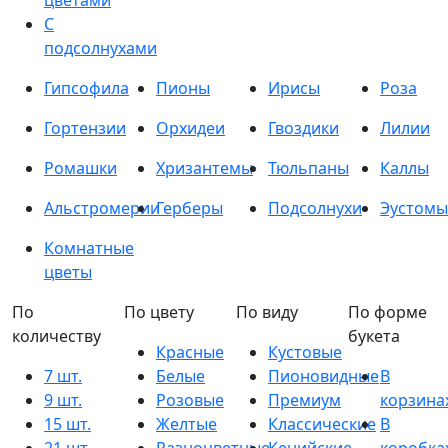
цветами
С
подсолнухами
Гипсофила
Пионы
Ирисы
Роза
Гортензии
Орхидеи
Гвоздики
Лилии
Ромашки
Хризантемы
Тюльпаны
Каллы
Альстромерии
Герберы
Подсолнухи
Эустомы
Комнатные
цветы
По
По цвету
По виду
По форме
количеству
букета
Красные
Кустовые
7 шт.
Белые
Пионовидные
В
9 шт.
Розовые
Премиум
корзина
15 шт.
Желтые
Классические
В