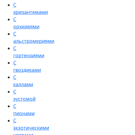
С
хризантемами
С
орхидеями
С
альстромериями
С
гортензиями
С
гвоздиками
С
каллами
С
эустомой
С
пионами
С
экзотическими