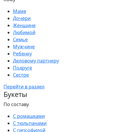
Маме
Дочери
Женщине
Любимой
Семье
Мужчине
Ребенку
Деловому партнеру
Подруге
Сестре
Перейти в раздел
Букеты
По составу
С ромашками
С тюльпанами
С гипсофилой