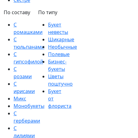
Сестре
По составу
По типу
С
Букет
ромашками
невесты
С
Шикарные
тюльпанами
Необычные
С
Полевые
гипсофилой
Бизнес-
С
букеты
розами
Цветы
С
поштучно
ирисами
Букет
Микс
от
Монобукеты
флориста
С
герберами
С
лилиями