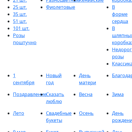
21 шт.
Разноцветные
Кенийские
коробка
25 шт.
Фиолетовые
В
35 шт.
форме
51 шт.
сердца
101 шт.
В
Розы
шляпны
поштучно
коробка
Недорог
розы
Классик
1
Новый
День
Благода
сентября
год
матери
Поздравление
Сказать
Весна
Зима
люблю
Лето
Свадебные
Осень
День
букеты
рожден