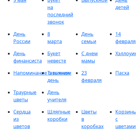
9 мая
Букет
Выпускной
День
на
детей
последний
звонок
День
8
День
14
России
марта
семьи
февраля
День
Букет
С днем
Хэллоуи
финансиста
невесте
мамы
Напоминание о важном
Татьянин
23
Пасха
день
февраля
Траурные
День
цветы
учителя
Сердца
Шляпные
Цветы
Корзин
из
коробки
в
с
цветов
коробках
цветами