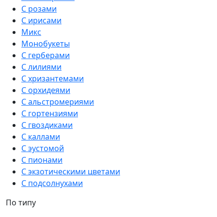
С розами
С ирисами
Микс
Монобукеты
С герберами
С лилиями
С хризантемами
С орхидеями
С альстромериями
С гортензиями
С гвоздиками
С каллами
С эустомой
С пионами
С экзотическими цветами
С подсолнухами
По типу