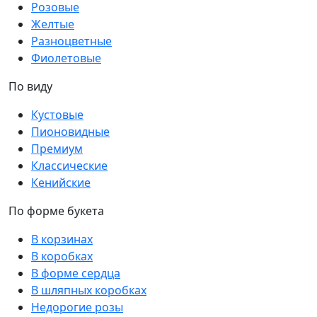
Розовые
Желтые
Разноцветные
Фиолетовые
По виду
Кустовые
Пионовидные
Премиум
Классические
Кенийские
По форме букета
В корзинах
В коробках
В форме сердца
В шляпных коробках
Недорогие розы