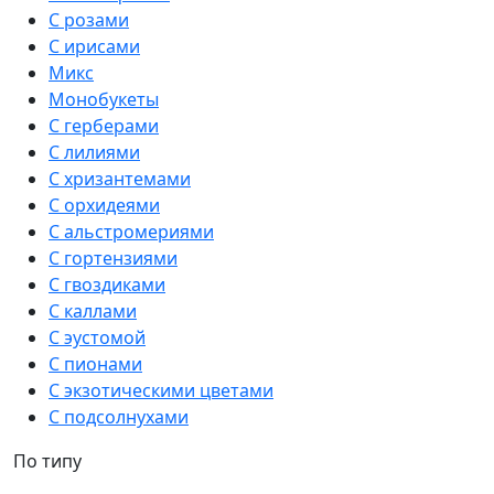
С розами
С ирисами
Микс
Монобукеты
С герберами
С лилиями
С хризантемами
С орхидеями
С альстромериями
С гортензиями
С гвоздиками
С каллами
С эустомой
С пионами
С экзотическими цветами
С подсолнухами
По типу