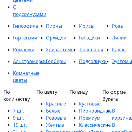
цветами
С
подсолнухами
Гипсофила
Пионы
Ирисы
Роза
Гортензии
Орхидеи
Гвоздики
Лилии
Ромашки
Хризантемы
Тюльпаны
Каллы
Альстромерии
Герберы
Подсолнухи
Эустомы
Комнатные
цветы
По
По цвету
По виду
По форме
количеству
букета
Красные
Кустовые
7 шт.
Белые
Пионовидные
В
9 шт.
Розовые
Премиум
корзина
15 шт.
Желтые
Классические
В