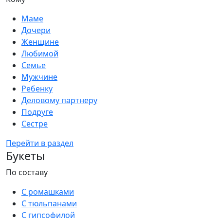
Маме
Дочери
Женщине
Любимой
Семье
Мужчине
Ребенку
Деловому партнеру
Подруге
Сестре
Перейти в раздел
Букеты
По составу
С ромашками
С тюльпанами
С гипсофилой