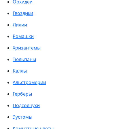
Орхидеи
Гвоздики
Лилии
Ромашки
Хризантемы
Тюльпаны
Каллы
Альстромерии
Герберы
Подсолнухи
Эустомы
Комнатные цветы