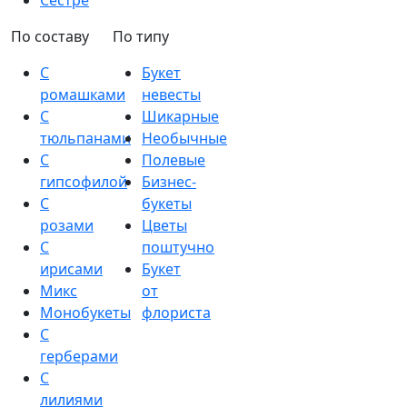
Сестре
По составу
По типу
С
Букет
ромашками
невесты
С
Шикарные
тюльпанами
Необычные
С
Полевые
гипсофилой
Бизнес-
С
букеты
розами
Цветы
С
поштучно
ирисами
Букет
Микс
от
Монобукеты
флориста
С
герберами
С
лилиями