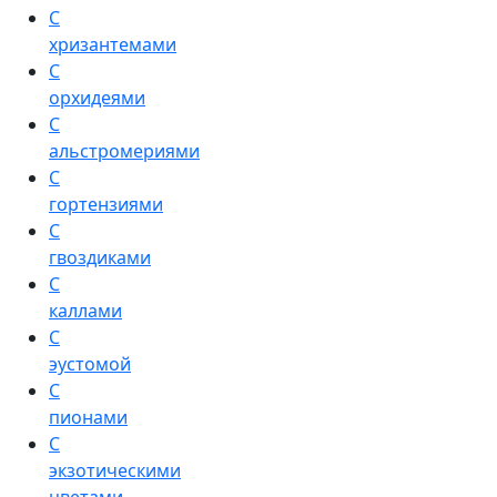
С
хризантемами
С
орхидеями
С
альстромериями
С
гортензиями
С
гвоздиками
С
каллами
С
эустомой
С
пионами
С
экзотическими