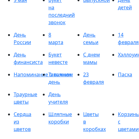
9 мая
Букет
Выпускной
День
на
детей
последний
звонок
День
8
День
14
России
марта
семьи
февраля
День
Букет
С днем
Хэллоуи
финансиста
невесте
мамы
Напоминание о важном
Татьянин
23
Пасха
день
февраля
Траурные
День
цветы
учителя
Сердца
Шляпные
Цветы
Корзин
из
коробки
в
с
цветов
коробках
цветами