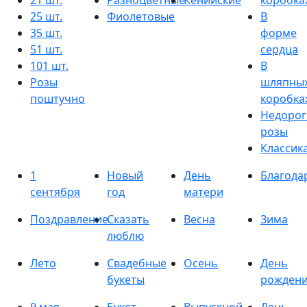
21 шт.
Разноцветные
Кенийские
коробка
25 шт.
Фиолетовые
В
35 шт.
форме
51 шт.
сердца
101 шт.
В
Розы
шляпны
поштучно
коробка
Недорог
розы
Классик
1
Новый
День
Благода
сентября
год
матери
Поздравление
Сказать
Весна
Зима
люблю
Лето
Свадебные
Осень
День
букеты
рожден