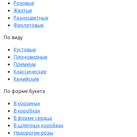
Розовые
Желтые
Разноцветные
Фиолетовые
По виду
Кустовые
Пионовидные
Премиум
Классические
Кенийские
По форме букета
В корзинах
В коробках
В форме сердца
В шляпных коробках
Недорогие розы