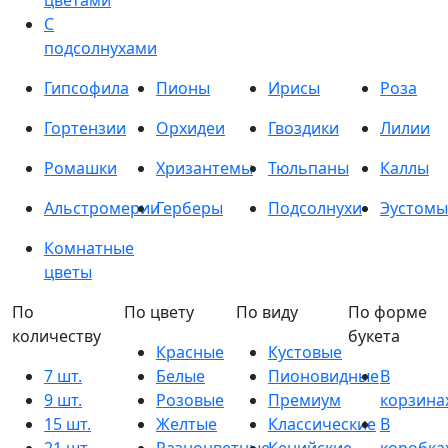
цветами
С
подсолнухами
Гипсофила
Пионы
Ирисы
Роза
Гортензии
Орхидеи
Гвоздики
Лилии
Ромашки
Хризантемы
Тюльпаны
Каллы
Альстромерии
Герберы
Подсолнухи
Эустомы
Комнатные
цветы
По
По цвету
По виду
По форме
количеству
букета
Красные
Кустовые
7 шт.
Белые
Пионовидные
В
9 шт.
Розовые
Премиум
корзина
15 шт.
Желтые
Классические
В