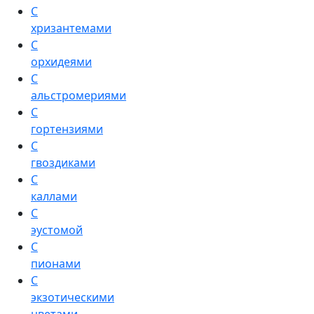
С
хризантемами
С
орхидеями
С
альстромериями
С
гортензиями
С
гвоздиками
С
каллами
С
эустомой
С
пионами
С
экзотическими