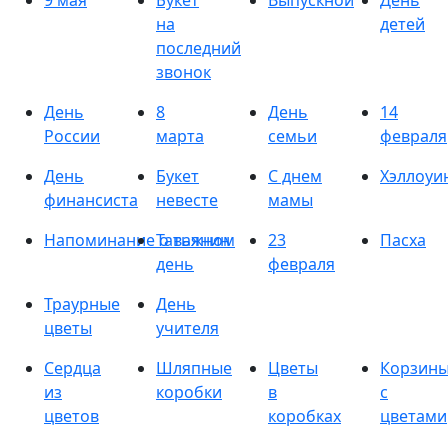
9 мая
Букет
Выпускной
День
на
детей
последний
звонок
День
8
День
14
России
марта
семьи
февраля
День
Букет
С днем
Хэллоуи
финансиста
невесте
мамы
Напоминание о важном
Татьянин
23
Пасха
день
февраля
Траурные
День
цветы
учителя
Сердца
Шляпные
Цветы
Корзин
из
коробки
в
с
цветов
коробках
цветами