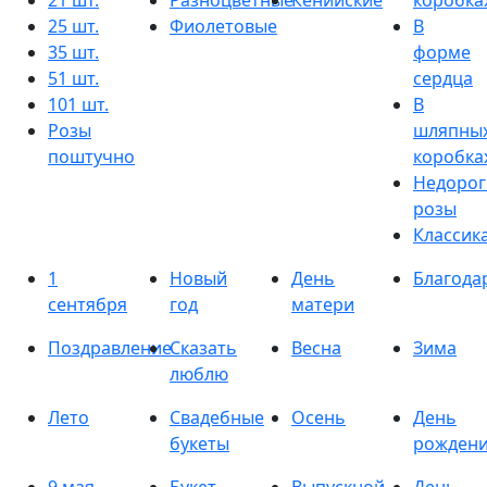
21 шт.
Разноцветные
Кенийские
коробка
25 шт.
Фиолетовые
В
35 шт.
форме
51 шт.
сердца
101 шт.
В
Розы
шляпны
поштучно
коробка
Недорог
розы
Классик
1
Новый
День
Благода
сентября
год
матери
Поздравление
Сказать
Весна
Зима
люблю
Лето
Свадебные
Осень
День
букеты
рожден