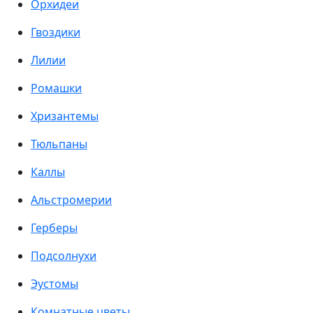
Орхидеи
Гвоздики
Лилии
Ромашки
Хризантемы
Тюльпаны
Каллы
Альстромерии
Герберы
Подсолнухи
Эустомы
Комнатные цветы