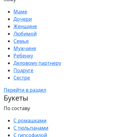
Маме
Дочери
Женщине
Любимой
Семье
Мужчине
Ребенку
Деловому партнеру
Подруге
Сестре
Перейти в раздел
Букеты
По составу
С ромашками
С тюльпанами
С гипсофилой