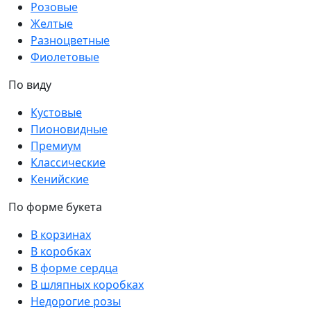
Розовые
Желтые
Разноцветные
Фиолетовые
По виду
Кустовые
Пионовидные
Премиум
Классические
Кенийские
По форме букета
В корзинах
В коробках
В форме сердца
В шляпных коробках
Недорогие розы