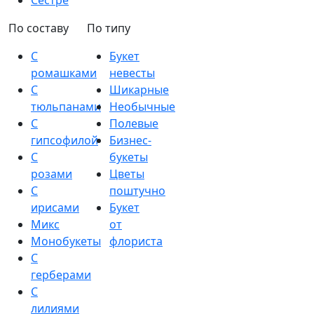
Сестре
По составу
По типу
С
Букет
ромашками
невесты
С
Шикарные
тюльпанами
Необычные
С
Полевые
гипсофилой
Бизнес-
С
букеты
розами
Цветы
С
поштучно
ирисами
Букет
Микс
от
Монобукеты
флориста
С
герберами
С
лилиями