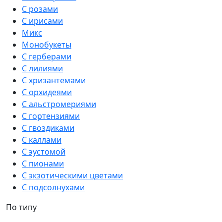
С розами
С ирисами
Микс
Монобукеты
С герберами
С лилиями
С хризантемами
С орхидеями
С альстромериями
С гортензиями
С гвоздиками
С каллами
С эустомой
С пионами
С экзотическими цветами
С подсолнухами
По типу