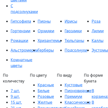
цветами
С
подсолнухами
Гипсофила
Пионы
Ирисы
Роза
Гортензии
Орхидеи
Гвоздики
Лилии
Ромашки
Хризантемы
Тюльпаны
Каллы
Альстромерии
Герберы
Подсолнухи
Эустомы
Комнатные
цветы
По
По цвету
По виду
По форме
количеству
букета
Красные
Кустовые
7 шт.
Белые
Пионовидные
В
9 шт.
Розовые
Премиум
корзина
15 шт.
Желтые
Классические
В