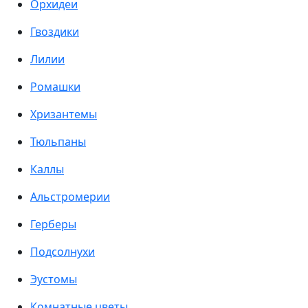
Орхидеи
Гвоздики
Лилии
Ромашки
Хризантемы
Тюльпаны
Каллы
Альстромерии
Герберы
Подсолнухи
Эустомы
Комнатные цветы