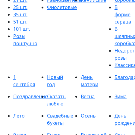
21 шт.
Разноцветные
Кенийские
коробка
25 шт.
Фиолетовые
В
35 шт.
форме
51 шт.
сердца
101 шт.
В
Розы
шляпны
поштучно
коробка
Недорог
розы
Классик
1
Новый
День
Благода
сентября
год
матери
Поздравление
Сказать
Весна
Зима
люблю
Лето
Свадебные
Осень
День
букеты
рожден