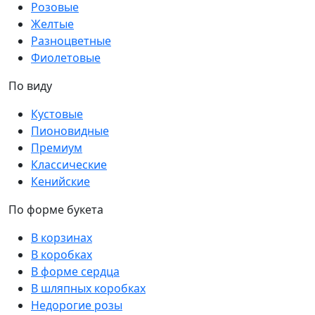
Розовые
Желтые
Разноцветные
Фиолетовые
По виду
Кустовые
Пионовидные
Премиум
Классические
Кенийские
По форме букета
В корзинах
В коробках
В форме сердца
В шляпных коробках
Недорогие розы