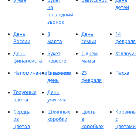
9 мая
Букет
Выпускной
День
на
детей
последний
звонок
День
8
День
14
России
марта
семьи
февраля
День
Букет
С днем
Хэллоуи
финансиста
невесте
мамы
Напоминание о важном
Татьянин
23
Пасха
день
февраля
Траурные
День
цветы
учителя
Сердца
Шляпные
Цветы
Корзин
из
коробки
в
с
цветов
коробках
цветами