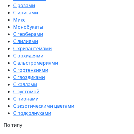
С розами
С ирисами
Микс
Монобукеты
С герберами
С лилиями
С хризантемами
С орхидеями
С альстромериями
С гортензиями
С гвоздиками
С каллами
С эустомой
С пионами
С экзотическими цветами
С подсолнухами
По типу