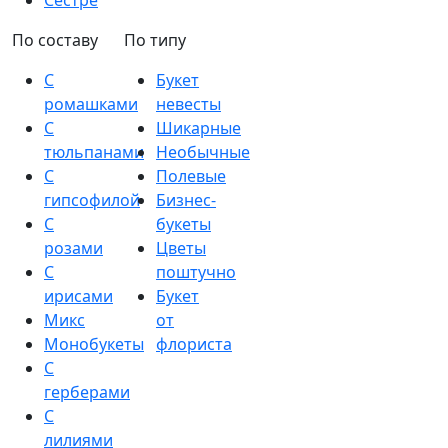
Сестре
По составу
По типу
С
Букет
ромашками
невесты
С
Шикарные
тюльпанами
Необычные
С
Полевые
гипсофилой
Бизнес-
С
букеты
розами
Цветы
С
поштучно
ирисами
Букет
Микс
от
Монобукеты
флориста
С
герберами
С
лилиями