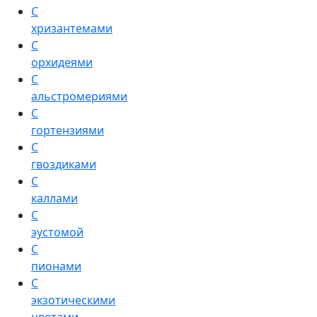
С
хризантемами
С
орхидеями
С
альстромериями
С
гортензиями
С
гвоздиками
С
каллами
С
эустомой
С
пионами
С
экзотическими