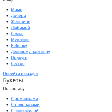
Маме
Дочери
Женщине
Любимой
Семье
Мужчине
Ребенку
Деловому партнеру
Подруге
Сестре
Перейти в раздел
Букеты
По составу
С ромашками
С тюльпанами
С гипсофилой