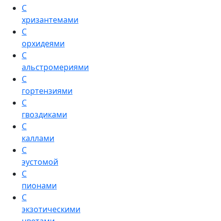
С
хризантемами
С
орхидеями
С
альстромериями
С
гортензиями
С
гвоздиками
С
каллами
С
эустомой
С
пионами
С
экзотическими