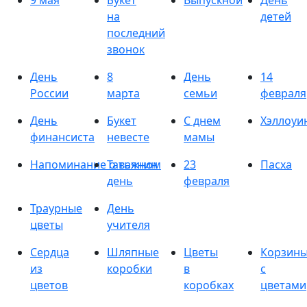
9 мая
Букет
Выпускной
День
на
детей
последний
звонок
День
8
День
14
России
марта
семьи
февраля
День
Букет
С днем
Хэллоуи
финансиста
невесте
мамы
Напоминание о важном
Татьянин
23
Пасха
день
февраля
Траурные
День
цветы
учителя
Сердца
Шляпные
Цветы
Корзин
из
коробки
в
с
цветов
коробках
цветами