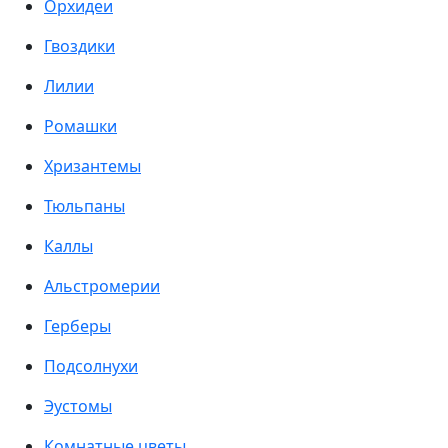
Орхидеи
Гвоздики
Лилии
Ромашки
Хризантемы
Тюльпаны
Каллы
Альстромерии
Герберы
Подсолнухи
Эустомы
Комнатные цветы