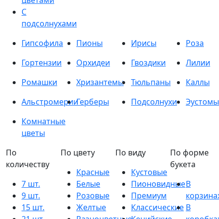
цветами
С
подсолнухами
Гипсофила
Пионы
Ирисы
Роза
Гортензии
Орхидеи
Гвоздики
Лилии
Ромашки
Хризантемы
Тюльпаны
Каллы
Альстромерии
Герберы
Подсолнухи
Эустомы
Комнатные
цветы
По
По цвету
По виду
По форме
количеству
букета
Красные
Кустовые
7 шт.
Белые
Пионовидные
В
9 шт.
Розовые
Премиум
корзина
15 шт.
Желтые
Классические
В