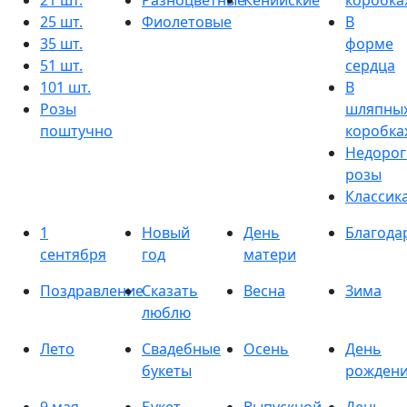
21 шт.
Разноцветные
Кенийские
коробка
25 шт.
Фиолетовые
В
35 шт.
форме
51 шт.
сердца
101 шт.
В
Розы
шляпны
поштучно
коробка
Недорог
розы
Классик
1
Новый
День
Благода
сентября
год
матери
Поздравление
Сказать
Весна
Зима
люблю
Лето
Свадебные
Осень
День
букеты
рожден