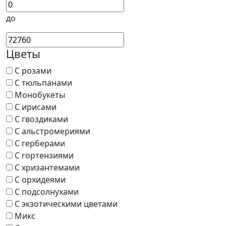
до
Цветы
С розами
С тюльпанами
Монобукеты
С ирисами
С гвоздиками
С альстромериями
С герберами
С гортензиями
С хризантемами
С орхидеями
С подсолнухами
С экзотическими цветами
Микс