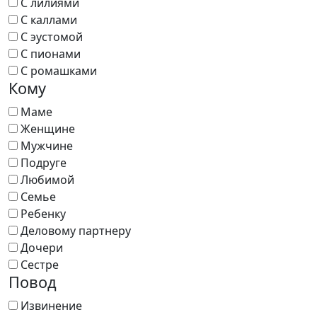
С лилиями
С каллами
С эустомой
С пионами
С ромашками
Кому
Маме
Женщине
Мужчине
Подруге
Любимой
Семье
Ребенку
Деловому партнеру
Дочери
Сестре
Повод
Извинение