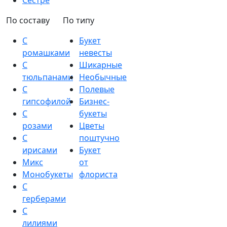
Сестре
По составу
По типу
С
Букет
ромашками
невесты
С
Шикарные
тюльпанами
Необычные
С
Полевые
гипсофилой
Бизнес-
С
букеты
розами
Цветы
С
поштучно
ирисами
Букет
Микс
от
Монобукеты
флориста
С
герберами
С
лилиями