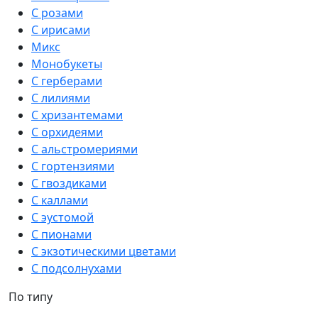
С розами
С ирисами
Микс
Монобукеты
С герберами
С лилиями
С хризантемами
С орхидеями
С альстромериями
С гортензиями
С гвоздиками
С каллами
С эустомой
С пионами
С экзотическими цветами
С подсолнухами
По типу