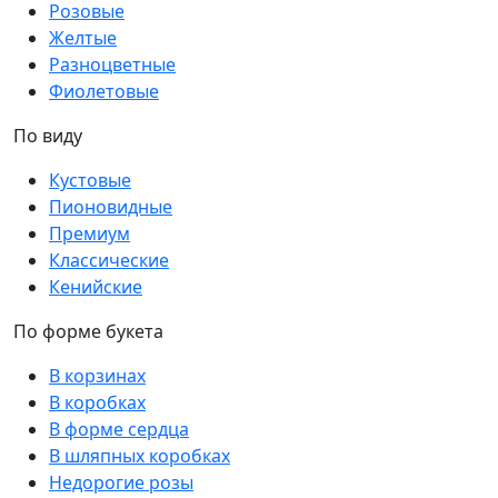
Розовые
Желтые
Разноцветные
Фиолетовые
По виду
Кустовые
Пионовидные
Премиум
Классические
Кенийские
По форме букета
В корзинах
В коробках
В форме сердца
В шляпных коробках
Недорогие розы