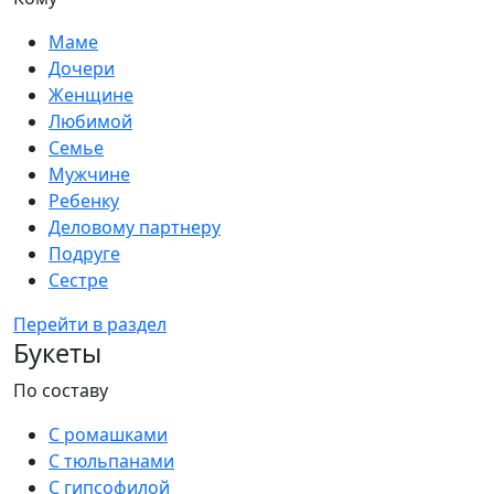
Маме
Дочери
Женщине
Любимой
Семье
Мужчине
Ребенку
Деловому партнеру
Подруге
Сестре
Перейти в раздел
Букеты
По составу
С ромашками
С тюльпанами
С гипсофилой