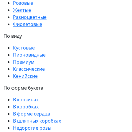
Розовые
Желтые
Разноцветные
Фиолетовые
По виду
Кустовые
Пионовидные
Премиум
Классические
Кенийские
По форме букета
В корзинах
В коробках
В форме сердца
В шляпных коробках
Недорогие розы