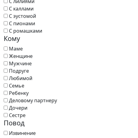
С лилиями
С каллами
С эустомой
С пионами
С ромашками
Кому
Маме
Женщине
Мужчине
Подруге
Любимой
Семье
Ребенку
Деловому партнеру
Дочери
Сестре
Повод
Извинение