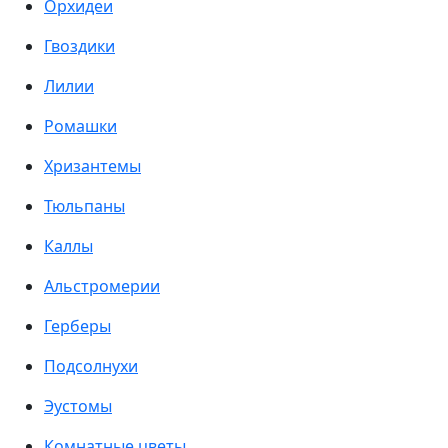
Орхидеи
Гвоздики
Лилии
Ромашки
Хризантемы
Тюльпаны
Каллы
Альстромерии
Герберы
Подсолнухи
Эустомы
Комнатные цветы