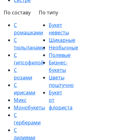
Сестре
По составу
По типу
С
Букет
ромашками
невесты
С
Шикарные
тюльпанами
Необычные
С
Полевые
гипсофилой
Бизнес-
С
букеты
розами
Цветы
С
поштучно
ирисами
Букет
Микс
от
Монобукеты
флориста
С
герберами
С
лилиями