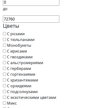
до
Цветы
С розами
С тюльпанами
Монобукеты
С ирисами
С гвоздиками
С альстромериями
С герберами
С гортензиями
С хризантемами
С орхидеями
С подсолнухами
С экзотическими цветами
Микс