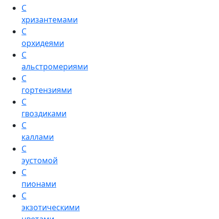
С
хризантемами
С
орхидеями
С
альстромериями
С
гортензиями
С
гвоздиками
С
каллами
С
эустомой
С
пионами
С
экзотическими