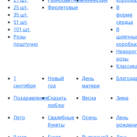
21 шт.
Разноцветные
Кенийские
коробка
25 шт.
Фиолетовые
В
35 шт.
форме
51 шт.
сердца
101 шт.
В
Розы
шляпны
поштучно
коробка
Недорог
розы
Классик
1
Новый
День
Благода
сентября
год
матери
Поздравление
Сказать
Весна
Зима
люблю
Лето
Свадебные
Осень
День
букеты
рожден