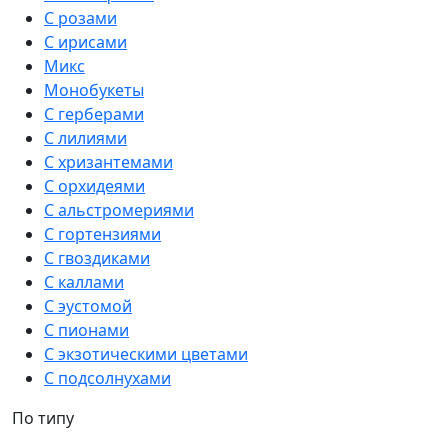
С розами
С ирисами
Микс
Монобукеты
С герберами
С лилиями
С хризантемами
С орхидеями
С альстромериями
С гортензиями
С гвоздиками
С каллами
С эустомой
С пионами
С экзотическими цветами
С подсолнухами
По типу