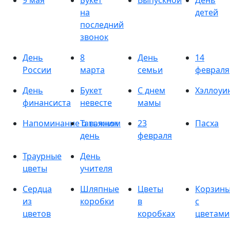
9 мая
Букет
Выпускной
День
на
детей
последний
звонок
День
8
День
14
России
марта
семьи
февраля
День
Букет
С днем
Хэллоуи
финансиста
невесте
мамы
Напоминание о важном
Татьянин
23
Пасха
день
февраля
Траурные
День
цветы
учителя
Сердца
Шляпные
Цветы
Корзин
из
коробки
в
с
цветов
коробках
цветами