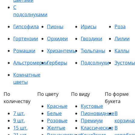
цветами
С
подсолнухами
Гипсофила
Пионы
Ирисы
Роза
Гортензии
Орхидеи
Гвоздики
Лилии
Ромашки
Хризантемы
Тюльпаны
Каллы
Альстромерии
Герберы
Подсолнухи
Эустомы
Комнатные
цветы
По
По цвету
По виду
По форме
количеству
букета
Красные
Кустовые
7 шт.
Белые
Пионовидные
В
9 шт.
Розовые
Премиум
корзина
15 шт.
Желтые
Классические
В