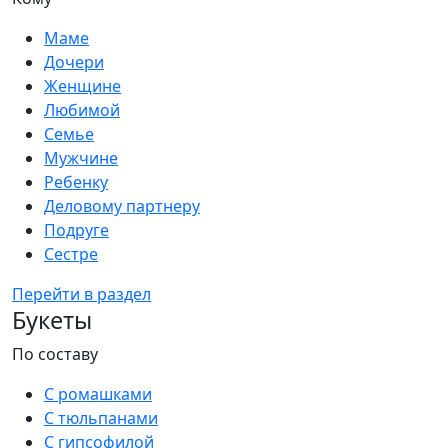
Маме
Дочери
Женщине
Любимой
Семье
Мужчине
Ребенку
Деловому партнеру
Подруге
Сестре
Перейти в раздел
Букеты
По составу
С ромашками
С тюльпанами
С гипсофилой