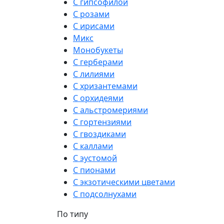
С гипсофилой
С розами
С ирисами
Микс
Монобукеты
С герберами
С лилиями
С хризантемами
С орхидеями
С альстромериями
С гортензиями
С гвоздиками
С каллами
С эустомой
С пионами
С экзотическими цветами
С подсолнухами
По типу