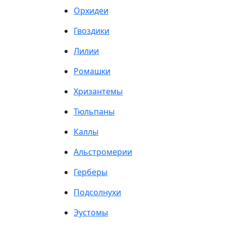
Орхидеи
Гвоздики
Лилии
Ромашки
Хризантемы
Тюльпаны
Каллы
Альстромерии
Герберы
Подсолнухи
Эустомы