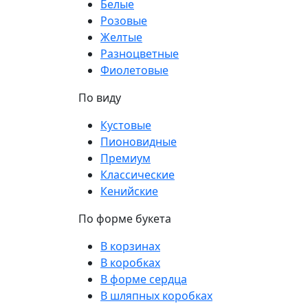
Белые
Розовые
Желтые
Разноцветные
Фиолетовые
По виду
Кустовые
Пионовидные
Премиум
Классические
Кенийские
По форме букета
В корзинах
В коробках
В форме сердца
В шляпных коробках