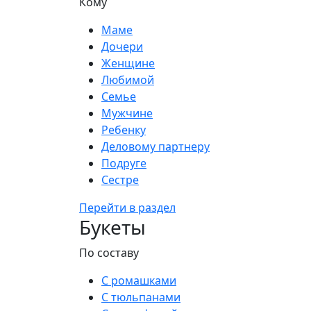
Кому
Маме
Дочери
Женщине
Любимой
Семье
Мужчине
Ребенку
Деловому партнеру
Подруге
Сестре
Перейти в раздел
Букеты
По составу
С ромашками
С тюльпанами