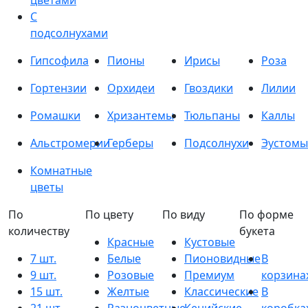
цветами
С
подсолнухами
Гипсофила
Пионы
Ирисы
Роза
Гортензии
Орхидеи
Гвоздики
Лилии
Ромашки
Хризантемы
Тюльпаны
Каллы
Альстромерии
Герберы
Подсолнухи
Эустомы
Комнатные
цветы
По
По цвету
По виду
По форме
количеству
букета
Красные
Кустовые
7 шт.
Белые
Пионовидные
В
9 шт.
Розовые
Премиум
корзина
15 шт.
Желтые
Классические
В