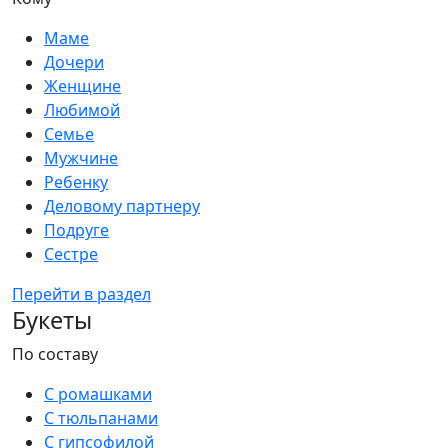
Маме
Дочери
Женщине
Любимой
Семье
Мужчине
Ребенку
Деловому партнеру
Подруге
Сестре
Перейти в раздел
Букеты
По составу
С ромашками
С тюльпанами
С гипсофилой