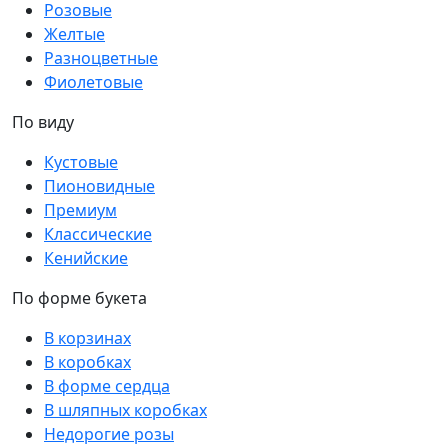
Розовые
Желтые
Разноцветные
Фиолетовые
По виду
Кустовые
Пионовидные
Премиум
Классические
Кенийские
По форме букета
В корзинах
В коробках
В форме сердца
В шляпных коробках
Недорогие розы