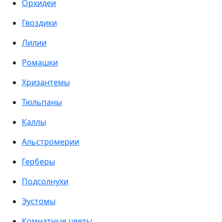
Орхидеи
Гвоздики
Лилии
Ромашки
Хризантемы
Тюльпаны
Каллы
Альстромерии
Герберы
Подсолнухи
Эустомы
Комнатные цветы