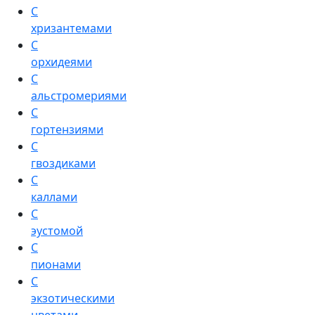
С
хризантемами
С
орхидеями
С
альстромериями
С
гортензиями
С
гвоздиками
С
каллами
С
эустомой
С
пионами
С
экзотическими