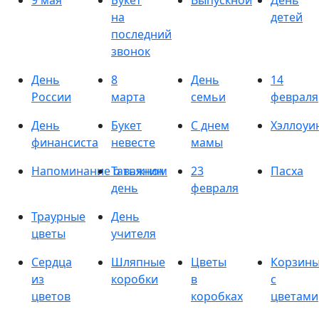
9 мая
Букет
Выпускной
День
на
детей
последний
звонок
День
8
День
14
России
марта
семьи
февраля
День
Букет
С днем
Хэллоуи
финансиста
невесте
мамы
Напоминание о важном
Татьянин
23
Пасха
день
февраля
Траурные
День
цветы
учителя
Сердца
Шляпные
Цветы
Корзин
из
коробки
в
с
цветов
коробках
цветами