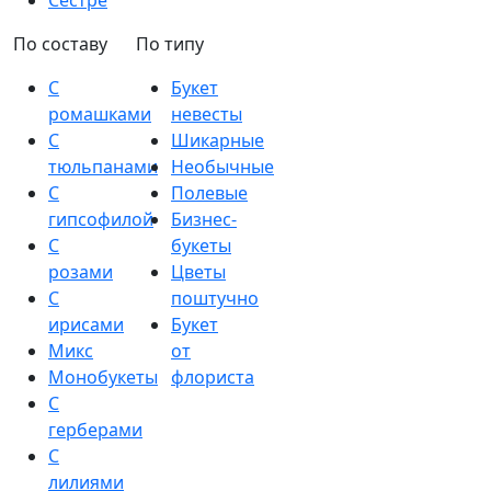
Сестре
По составу
По типу
С
Букет
ромашками
невесты
С
Шикарные
тюльпанами
Необычные
С
Полевые
гипсофилой
Бизнес-
С
букеты
розами
Цветы
С
поштучно
ирисами
Букет
Микс
от
Монобукеты
флориста
С
герберами
С
лилиями