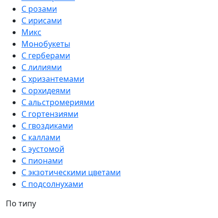
С розами
С ирисами
Микс
Монобукеты
С герберами
С лилиями
С хризантемами
С орхидеями
С альстромериями
С гортензиями
С гвоздиками
С каллами
С эустомой
С пионами
С экзотическими цветами
С подсолнухами
По типу