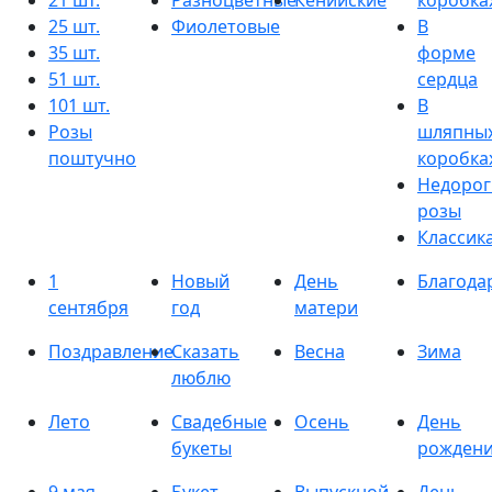
21 шт.
Разноцветные
Кенийские
коробка
25 шт.
Фиолетовые
В
35 шт.
форме
51 шт.
сердца
101 шт.
В
Розы
шляпны
поштучно
коробка
Недорог
розы
Классик
1
Новый
День
Благода
сентября
год
матери
Поздравление
Сказать
Весна
Зима
люблю
Лето
Свадебные
Осень
День
букеты
рожден