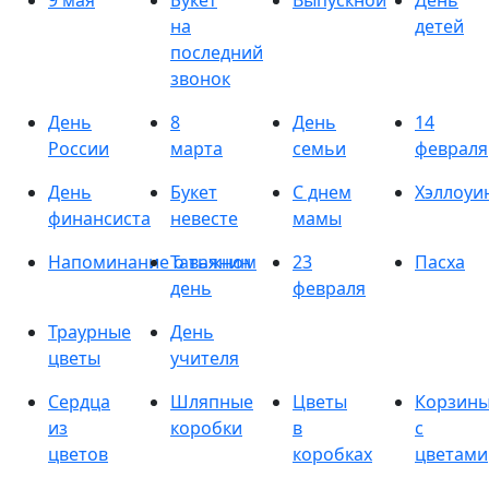
9 мая
Букет
Выпускной
День
на
детей
последний
звонок
День
8
День
14
России
марта
семьи
февраля
День
Букет
С днем
Хэллоуи
финансиста
невесте
мамы
Напоминание о важном
Татьянин
23
Пасха
день
февраля
Траурные
День
цветы
учителя
Сердца
Шляпные
Цветы
Корзин
из
коробки
в
с
цветов
коробках
цветами