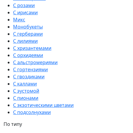
С розами
С ирисами
Микс
Монобукеты
С герберами
С лилиями
С хризантемами
С орхидеями
С альстромериями
С гортензиями
С гвоздиками
С каллами
С эустомой
С пионами
С экзотическими цветами
С подсолнухами
По типу