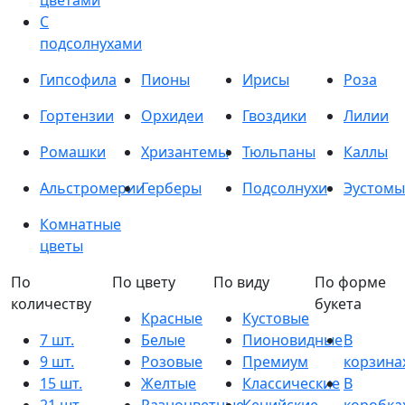
цветами
С
подсолнухами
Гипсофила
Пионы
Ирисы
Роза
Гортензии
Орхидеи
Гвоздики
Лилии
Ромашки
Хризантемы
Тюльпаны
Каллы
Альстромерии
Герберы
Подсолнухи
Эустомы
Комнатные
цветы
По
По цвету
По виду
По форме
количеству
букета
Красные
Кустовые
7 шт.
Белые
Пионовидные
В
9 шт.
Розовые
Премиум
корзина
15 шт.
Желтые
Классические
В