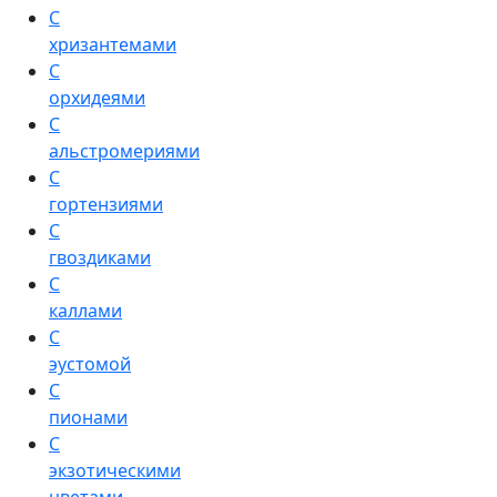
С
хризантемами
С
орхидеями
С
альстромериями
С
гортензиями
С
гвоздиками
С
каллами
С
эустомой
С
пионами
С
экзотическими