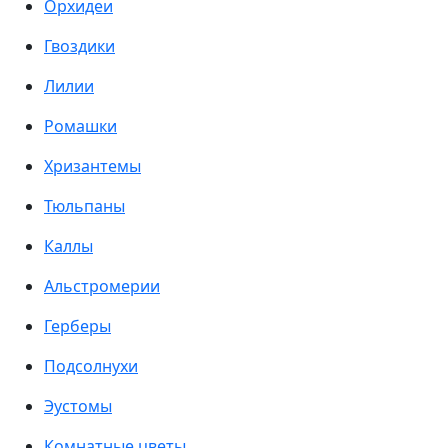
Орхидеи
Гвоздики
Лилии
Ромашки
Хризантемы
Тюльпаны
Каллы
Альстромерии
Герберы
Подсолнухи
Эустомы
Комнатные цветы