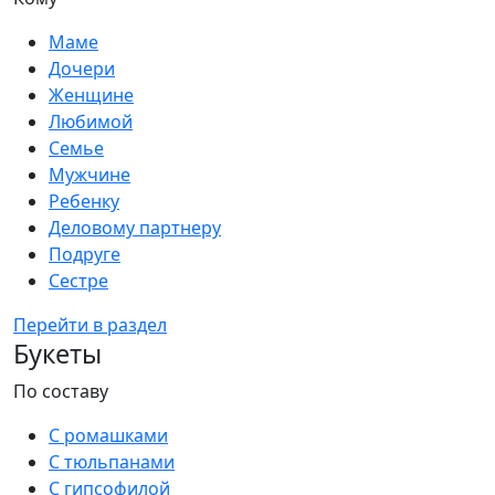
Маме
Дочери
Женщине
Любимой
Семье
Мужчине
Ребенку
Деловому партнеру
Подруге
Сестре
Перейти в раздел
Букеты
По составу
С ромашками
С тюльпанами
С гипсофилой