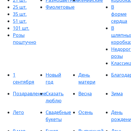
21 шт.
Разноцветные
Кенийские
коробка
25 шт.
Фиолетовые
В
35 шт.
форме
51 шт.
сердца
101 шт.
В
Розы
шляпны
поштучно
коробка
Недорог
розы
Классик
1
Новый
День
Благода
сентября
год
матери
Поздравление
Сказать
Весна
Зима
люблю
Лето
Свадебные
Осень
День
букеты
рожден