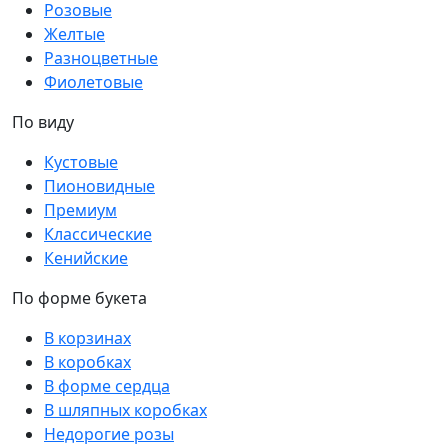
Розовые
Желтые
Разноцветные
Фиолетовые
По виду
Кустовые
Пионовидные
Премиум
Классические
Кенийские
По форме букета
В корзинах
В коробках
В форме сердца
В шляпных коробках
Недорогие розы