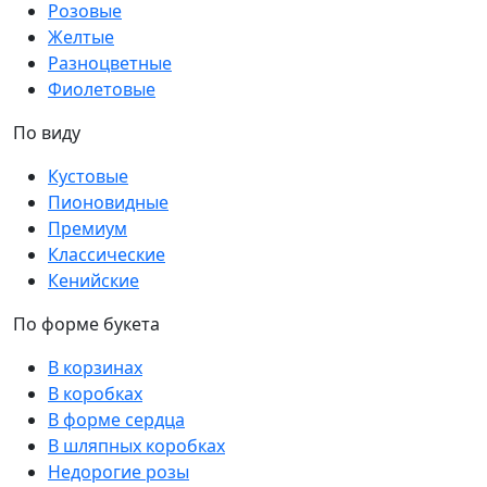
Розовые
Желтые
Разноцветные
Фиолетовые
По виду
Кустовые
Пионовидные
Премиум
Классические
Кенийские
По форме букета
В корзинах
В коробках
В форме сердца
В шляпных коробках
Недорогие розы