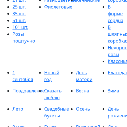
21 шт.
Разноцветные
Кенийские
коробка
25 шт.
Фиолетовые
В
35 шт.
форме
51 шт.
сердца
101 шт.
В
Розы
шляпны
поштучно
коробка
Недорог
розы
Классик
1
Новый
День
Благода
сентября
год
матери
Поздравление
Сказать
Весна
Зима
люблю
Лето
Свадебные
Осень
День
букеты
рожден