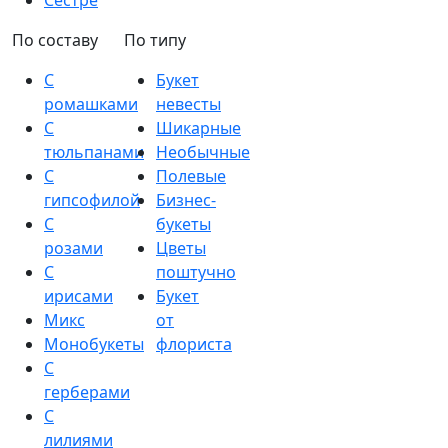
Сестре
По составу
По типу
С
Букет
ромашками
невесты
С
Шикарные
тюльпанами
Необычные
С
Полевые
гипсофилой
Бизнес-
С
букеты
розами
Цветы
С
поштучно
ирисами
Букет
Микс
от
Монобукеты
флориста
С
герберами
С
лилиями