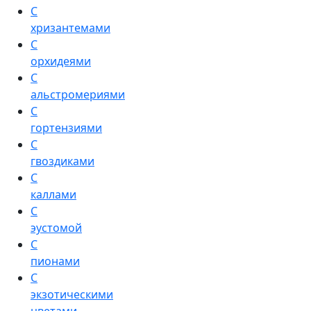
С
хризантемами
С
орхидеями
С
альстромериями
С
гортензиями
С
гвоздиками
С
каллами
С
эустомой
С
пионами
С
экзотическими