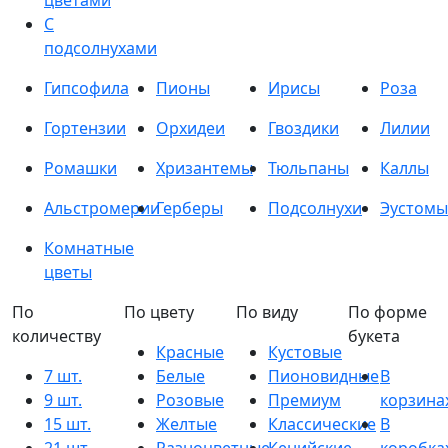
цветами
С
подсолнухами
Гипсофила
Пионы
Ирисы
Роза
Гортензии
Орхидеи
Гвоздики
Лилии
Ромашки
Хризантемы
Тюльпаны
Каллы
Альстромерии
Герберы
Подсолнухи
Эустомы
Комнатные
цветы
По
По цвету
По виду
По форме
количеству
букета
Красные
Кустовые
7 шт.
Белые
Пионовидные
В
9 шт.
Розовые
Премиум
корзина
15 шт.
Желтые
Классические
В