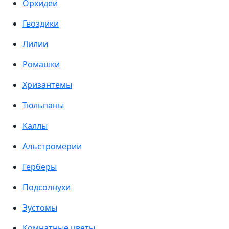
Орхидеи
Гвоздики
Лилии
Ромашки
Хризантемы
Тюльпаны
Каллы
Альстромерии
Герберы
Подсолнухи
Эустомы
Комнатные цветы