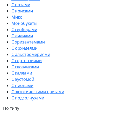
С розами
С ирисами
Микс
Монобукеты
С герберами
С лилиями
С хризантемами
С орхидеями
С альстромериями
С гортензиями
С гвоздиками
С каллами
С эустомой
С пионами
С экзотическими цветами
С подсолнухами
По типу