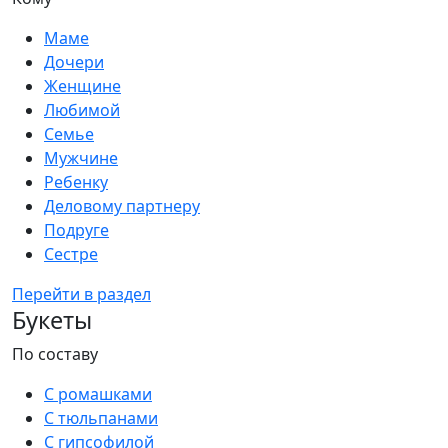
Маме
Дочери
Женщине
Любимой
Семье
Мужчине
Ребенку
Деловому партнеру
Подруге
Сестре
Перейти в раздел
Букеты
По составу
С ромашками
С тюльпанами
С гипсофилой