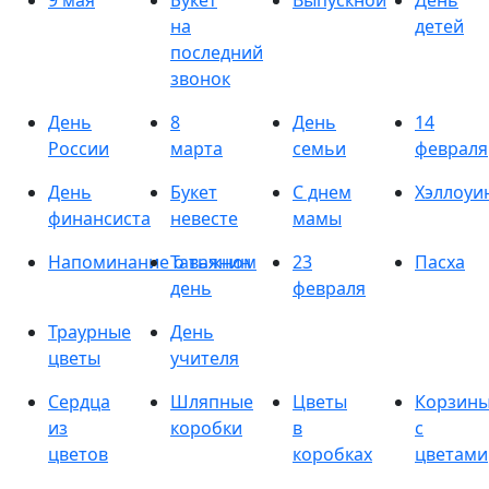
9 мая
Букет
Выпускной
День
на
детей
последний
звонок
День
8
День
14
России
марта
семьи
февраля
День
Букет
С днем
Хэллоуи
финансиста
невесте
мамы
Напоминание о важном
Татьянин
23
Пасха
день
февраля
Траурные
День
цветы
учителя
Сердца
Шляпные
Цветы
Корзин
из
коробки
в
с
цветов
коробках
цветами