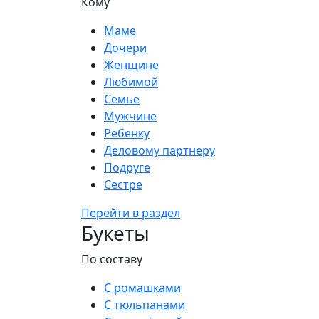
Кому
Маме
Дочери
Женщине
Любимой
Семье
Мужчине
Ребенку
Деловому партнеру
Подруге
Сестре
Перейти в раздел
Букеты
По составу
С ромашками
С тюльпанами