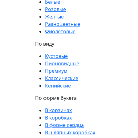
Белые
Розовые
Желтые
Разноцветные
Фиолетовые
По виду
Кустовые
Пионовидные
Премиум
Классические
Кенийские
По форме букета
В корзинах
В коробках
В форме сердца
В шляпных коробках