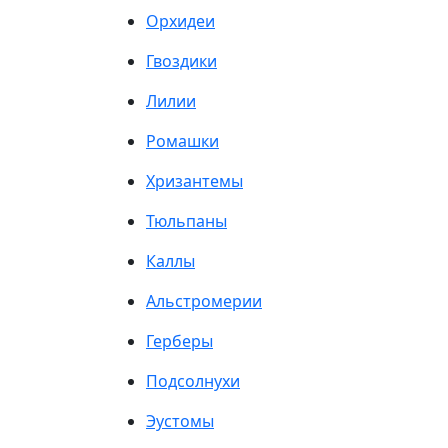
Орхидеи
Гвоздики
Лилии
Ромашки
Хризантемы
Тюльпаны
Каллы
Альстромерии
Герберы
Подсолнухи
Эустомы