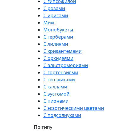
С гипсофилой
С розами
С ирисами
Микс
Монобукеты
С герберами
С лилиями
С хризантемами
С орхидеями
С альстромериями
С гортензиями
С гвоздиками
С каллами
С эустомой
С пионами
С экзотическими цветами
С подсолнухами
По типу