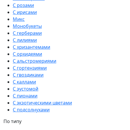
С розами
С ирисами
Микс
Монобукеты
С герберами
С лилиями
С хризантемами
С орхидеями
С альстромериями
С гортензиями
С гвоздиками
С каллами
С эустомой
С пионами
С экзотическими цветами
С подсолнухами
По типу