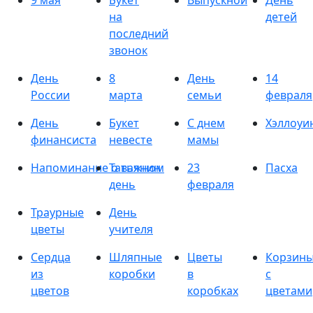
9 мая
Букет
Выпускной
День
на
детей
последний
звонок
День
8
День
14
России
марта
семьи
февраля
День
Букет
С днем
Хэллоуи
финансиста
невесте
мамы
Напоминание о важном
Татьянин
23
Пасха
день
февраля
Траурные
День
цветы
учителя
Сердца
Шляпные
Цветы
Корзин
из
коробки
в
с
цветов
коробках
цветами