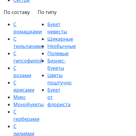
Сестре
По составу
По типу
С
Букет
ромашками
невесты
С
Шикарные
тюльпанами
Необычные
С
Полевые
гипсофилой
Бизнес-
С
букеты
розами
Цветы
С
поштучно
ирисами
Букет
Микс
от
Монобукеты
флориста
С
герберами
С
лилиями