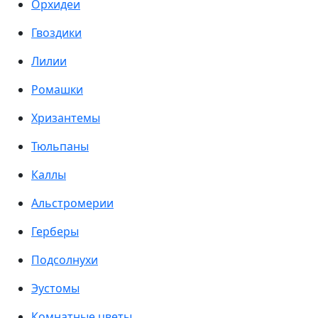
Орхидеи
Гвоздики
Лилии
Ромашки
Хризантемы
Тюльпаны
Каллы
Альстромерии
Герберы
Подсолнухи
Эустомы
Комнатные цветы