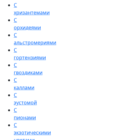
С
хризантемами
С
орхидеями
С
альстромериями
С
гортензиями
С
гвоздиками
С
каллами
С
эустомой
С
пионами
С
экзотическими