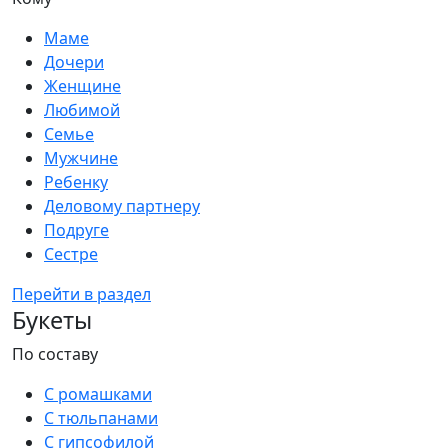
Маме
Дочери
Женщине
Любимой
Семье
Мужчине
Ребенку
Деловому партнеру
Подруге
Сестре
Перейти в раздел
Букеты
По составу
С ромашками
С тюльпанами
С гипсофилой