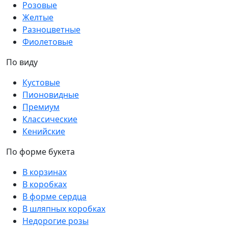
Розовые
Желтые
Разноцветные
Фиолетовые
По виду
Кустовые
Пионовидные
Премиум
Классические
Кенийские
По форме букета
В корзинах
В коробках
В форме сердца
В шляпных коробках
Недорогие розы