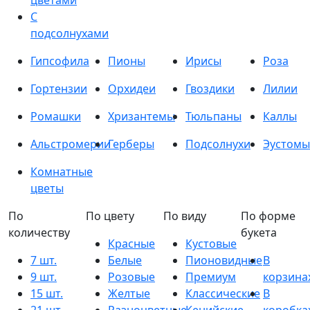
цветами
С
подсолнухами
Гипсофила
Пионы
Ирисы
Роза
Гортензии
Орхидеи
Гвоздики
Лилии
Ромашки
Хризантемы
Тюльпаны
Каллы
Альстромерии
Герберы
Подсолнухи
Эустомы
Комнатные
цветы
По
По цвету
По виду
По форме
количеству
букета
Красные
Кустовые
7 шт.
Белые
Пионовидные
В
9 шт.
Розовые
Премиум
корзина
15 шт.
Желтые
Классические
В