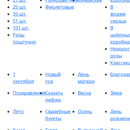
21 шт.
Разноцветные
Кенийские
коробка
25 шт.
Фиолетовые
В
35 шт.
форме
51 шт.
сердца
101 шт.
В
Розы
шляпны
поштучно
коробка
Недорог
розы
Классик
1
Новый
День
Благода
сентября
год
матери
Поздравление
Сказать
Весна
Зима
люблю
Лето
Свадебные
Осень
День
букеты
рожден