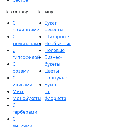
Сестре
По составу
По типу
С
Букет
ромашками
невесты
С
Шикарные
тюльпанами
Необычные
С
Полевые
гипсофилой
Бизнес-
С
букеты
розами
Цветы
С
поштучно
ирисами
Букет
Микс
от
Монобукеты
флориста
С
герберами
С
лилиями