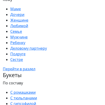
Маме
Дочери
Женщине
Любимой
Семье
Мужчине
Ребенку
Деловому партнеру
Подруге
Сестре
Перейти в раздел
Букеты
По составу
С ромашками
С тюльпанами
С гипсофилой