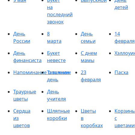
9 мая
Букет
Выпускной
День
на
детей
последний
звонок
День
8
День
14
России
марта
семьи
февраля
День
Букет
С днем
Хэллоуи
финансиста
невесте
мамы
Напоминание о важном
Татьянин
23
Пасха
день
февраля
Траурные
День
цветы
учителя
Сердца
Шляпные
Цветы
Корзин
из
коробки
в
с
цветов
коробках
цветами