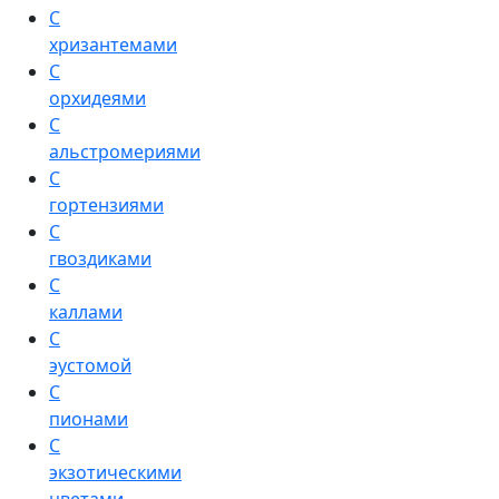
С
хризантемами
С
орхидеями
С
альстромериями
С
гортензиями
С
гвоздиками
С
каллами
С
эустомой
С
пионами
С
экзотическими