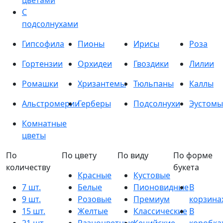
цветами
С
подсолнухами
Гипсофила
Пионы
Ирисы
Роза
Гортензии
Орхидеи
Гвоздики
Лилии
Ромашки
Хризантемы
Тюльпаны
Каллы
Альстромерии
Герберы
Подсолнухи
Эустомы
Комнатные
цветы
По
По цвету
По виду
По форме
количеству
букета
Красные
Кустовые
7 шт.
Белые
Пионовидные
В
9 шт.
Розовые
Премиум
корзина
15 шт.
Желтые
Классические
В