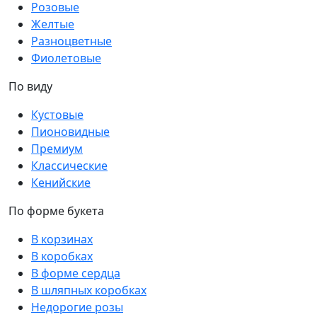
Розовые
Желтые
Разноцветные
Фиолетовые
По виду
Кустовые
Пионовидные
Премиум
Классические
Кенийские
По форме букета
В корзинах
В коробках
В форме сердца
В шляпных коробках
Недорогие розы