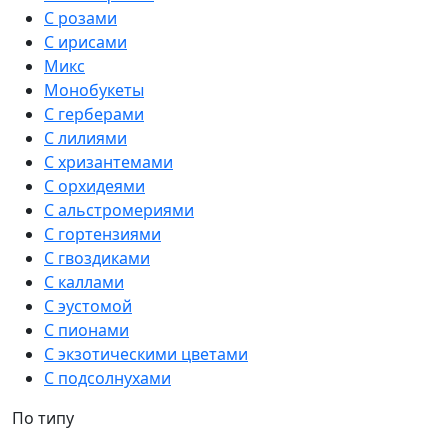
С розами
С ирисами
Микс
Монобукеты
С герберами
С лилиями
С хризантемами
С орхидеями
С альстромериями
С гортензиями
С гвоздиками
С каллами
С эустомой
С пионами
С экзотическими цветами
С подсолнухами
По типу