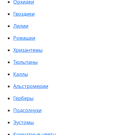
Орхидеи
Гвоздики
Лилии
Ромашки
Хризантемы
Тюльпаны
Каллы
Альстромерии
Герберы
Подсолнухи
Эустомы
Комнатные цветы