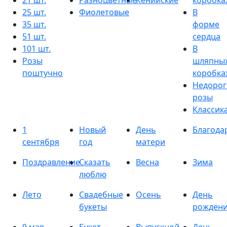
21 шт.
Разноцветные
Кенийские
коробка
25 шт.
Фиолетовые
В
35 шт.
форме
51 шт.
сердца
101 шт.
В
Розы
шляпны
поштучно
коробка
Недорог
розы
Классик
1
Новый
День
Благода
сентября
год
матери
Поздравление
Сказать
Весна
Зима
люблю
Лето
Свадебные
Осень
День
букеты
рожден