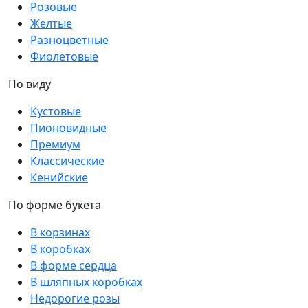
Розовые
Желтые
Разноцветные
Фиолетовые
По виду
Кустовые
Пионовидные
Премиум
Классические
Кенийские
По форме букета
В корзинах
В коробках
В форме сердца
В шляпных коробках
Недорогие розы