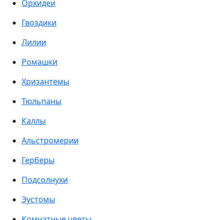
Орхидеи
Гвоздики
Лилии
Ромашки
Хризантемы
Тюльпаны
Каллы
Альстромерии
Герберы
Подсолнухи
Эустомы
Комнатные цветы