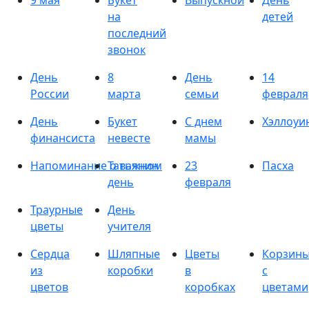
9 мая
Букет
Выпускной
День
на
детей
последний
звонок
День
8
День
14
России
марта
семьи
февраля
День
Букет
С днем
Хэллоуи
финансиста
невесте
мамы
Напоминание о важном
Татьянин
23
Пасха
день
февраля
Траурные
День
цветы
учителя
Сердца
Шляпные
Цветы
Корзин
из
коробки
в
с
цветов
коробках
цветами