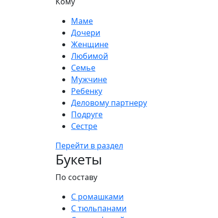
Кому
Маме
Дочери
Женщине
Любимой
Семье
Мужчине
Ребенку
Деловому партнеру
Подруге
Сестре
Перейти в раздел
Букеты
По составу
С ромашками
С тюльпанами