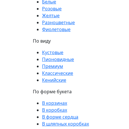
Белые
Розовые
Желтые
Разноцветные
Фиолетовые
По виду
Кустовые
Пионовидные
Премиум
Классические
Кенийские
По форме букета
В корзинах
В коробках
В форме сердца
В шляпных коробках