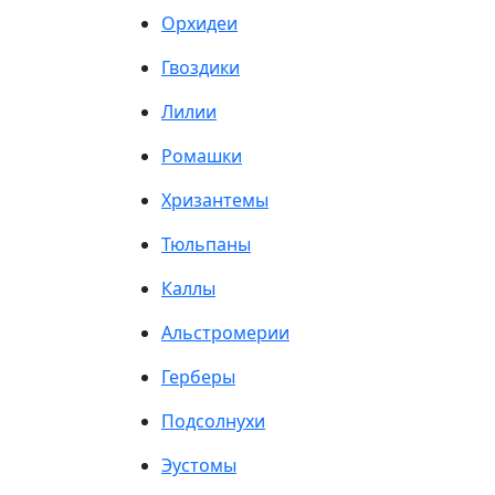
Орхидеи
Гвоздики
Лилии
Ромашки
Хризантемы
Тюльпаны
Каллы
Альстромерии
Герберы
Подсолнухи
Эустомы