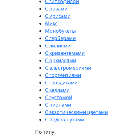
С гипсофилой
С розами
С ирисами
Микс
Монобукеты
С герберами
С лилиями
С хризантемами
С орхидеями
С альстромериями
С гортензиями
С гвоздиками
С каллами
С эустомой
С пионами
С экзотическими цветами
С подсолнухами
По типу