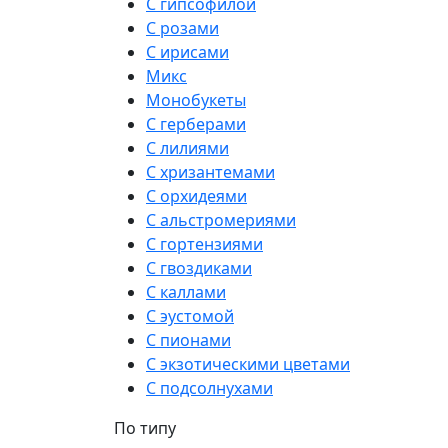
С гипсофилой
С розами
С ирисами
Микс
Монобукеты
С герберами
С лилиями
С хризантемами
С орхидеями
С альстромериями
С гортензиями
С гвоздиками
С каллами
С эустомой
С пионами
С экзотическими цветами
С подсолнухами
По типу