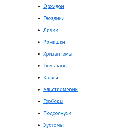
Орхидеи
Гвоздики
Лилии
Ромашки
Хризантемы
Тюльпаны
Каллы
Альстромерии
Герберы
Подсолнухи
Эустомы