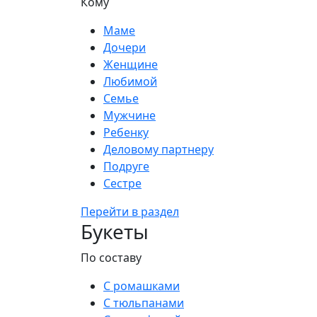
Кому
Маме
Дочери
Женщине
Любимой
Семье
Мужчине
Ребенку
Деловому партнеру
Подруге
Сестре
Перейти в раздел
Букеты
По составу
С ромашками
С тюльпанами