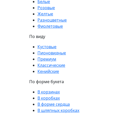
Белые
Розовые
Желтые
Разноцветные
Фиолетовые
По виду
Кустовые
Пионовидные
Премиум
Классические
Кенийские
По форме букета
В корзинах
В коробках
В форме сердца
В шляпных коробках