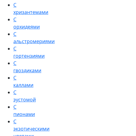
С
хризантемами
С
орхидеями
С
альстромериями
С
гортензиями
С
гвоздиками
С
каллами
С
эустомой
С
пионами
С
экзотическими