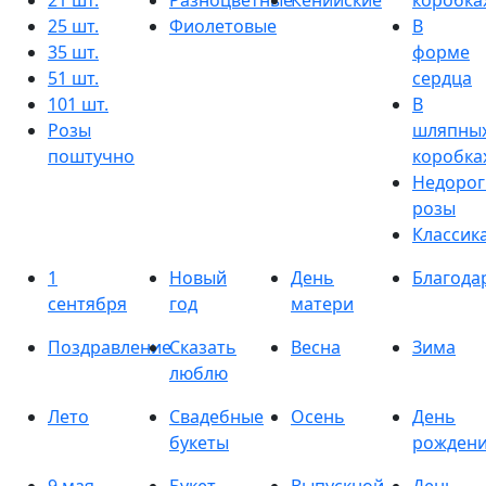
21 шт.
Разноцветные
Кенийские
коробка
25 шт.
Фиолетовые
В
35 шт.
форме
51 шт.
сердца
101 шт.
В
Розы
шляпны
поштучно
коробка
Недорог
розы
Классик
1
Новый
День
Благода
сентября
год
матери
Поздравление
Сказать
Весна
Зима
люблю
Лето
Свадебные
Осень
День
букеты
рожден