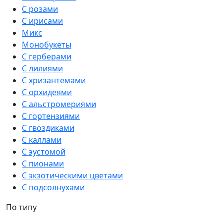
С розами
С ирисами
Микс
Монобукеты
С герберами
С лилиями
С хризантемами
С орхидеями
С альстромериями
С гортензиями
С гвоздиками
С каллами
С эустомой
С пионами
С экзотическими цветами
С подсолнухами
По типу