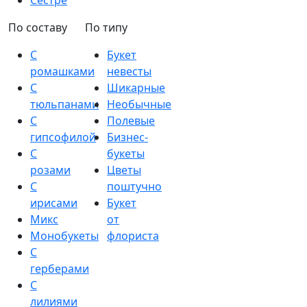
Сестре
По составу
По типу
С
Букет
ромашками
невесты
С
Шикарные
тюльпанами
Необычные
С
Полевые
гипсофилой
Бизнес-
С
букеты
розами
Цветы
С
поштучно
ирисами
Букет
Микс
от
Монобукеты
флориста
С
герберами
С
лилиями