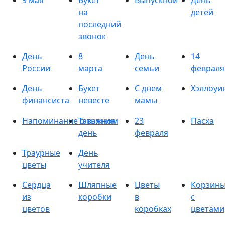
9 мая
Букет
Выпускной
День
на
детей
последний
звонок
День
8
День
14
России
марта
семьи
февраля
День
Букет
С днем
Хэллоуи
финансиста
невесте
мамы
Напоминание о важном
Татьянин
23
Пасха
день
февраля
Траурные
День
цветы
учителя
Сердца
Шляпные
Цветы
Корзин
из
коробки
в
с
цветов
коробках
цветами