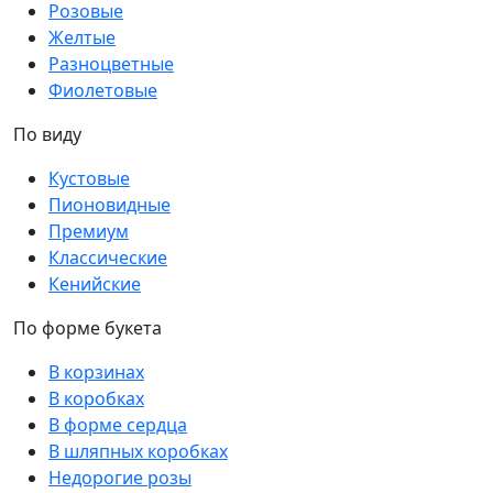
Розовые
Желтые
Разноцветные
Фиолетовые
По виду
Кустовые
Пионовидные
Премиум
Классические
Кенийские
По форме букета
В корзинах
В коробках
В форме сердца
В шляпных коробках
Недорогие розы