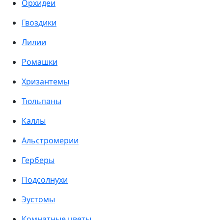
Орхидеи
Гвоздики
Лилии
Ромашки
Хризантемы
Тюльпаны
Каллы
Альстромерии
Герберы
Подсолнухи
Эустомы
Комнатные цветы