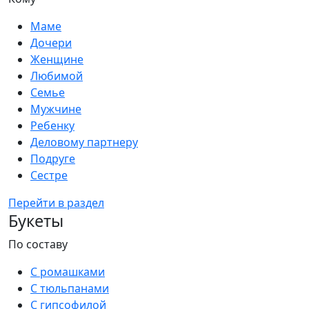
Маме
Дочери
Женщине
Любимой
Семье
Мужчине
Ребенку
Деловому партнеру
Подруге
Сестре
Перейти в раздел
Букеты
По составу
С ромашками
С тюльпанами
С гипсофилой