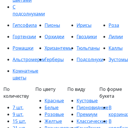
цветами
С
подсолнухами
Гипсофила
Пионы
Ирисы
Роза
Гортензии
Орхидеи
Гвоздики
Лилии
Ромашки
Хризантемы
Тюльпаны
Каллы
Альстромерии
Герберы
Подсолнухи
Эустомы
Комнатные
цветы
По
По цвету
По виду
По форме
количеству
букета
Красные
Кустовые
7 шт.
Белые
Пионовидные
В
9 шт.
Розовые
Премиум
корзина
15 шт.
Желтые
Классические
В