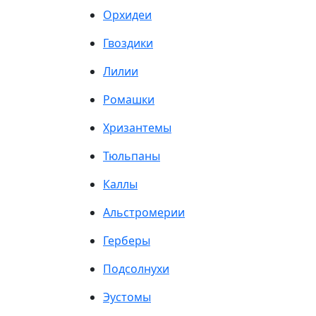
Орхидеи
Гвоздики
Лилии
Ромашки
Хризантемы
Тюльпаны
Каллы
Альстромерии
Герберы
Подсолнухи
Эустомы