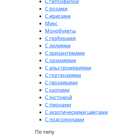
С гипсофилой
С розами
С ирисами
Микс
Монобукеты
С герберами
С лилиями
С хризантемами
С орхидеями
С альстромериями
С гортензиями
С гвоздиками
С каллами
С эустомой
С пионами
С экзотическими цветами
С подсолнухами
По типу