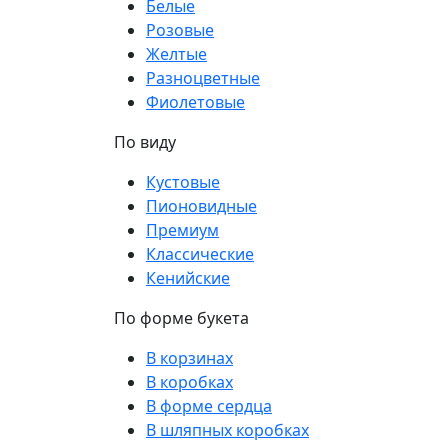
Белые
Розовые
Желтые
Разноцветные
Фиолетовые
По виду
Кустовые
Пионовидные
Премиум
Классические
Кенийские
По форме букета
В корзинах
В коробках
В форме сердца
В шляпных коробках