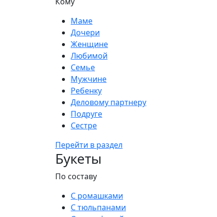
Кому
Маме
Дочери
Женщине
Любимой
Семье
Мужчине
Ребенку
Деловому партнеру
Подруге
Сестре
Перейти в раздел
Букеты
По составу
С ромашками
С тюльпанами