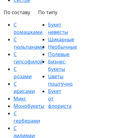
Сестре
По составу
По типу
С
Букет
ромашками
невесты
С
Шикарные
тюльпанами
Необычные
С
Полевые
гипсофилой
Бизнес-
С
букеты
розами
Цветы
С
поштучно
ирисами
Букет
Микс
от
Монобукеты
флориста
С
герберами
С
лилиями