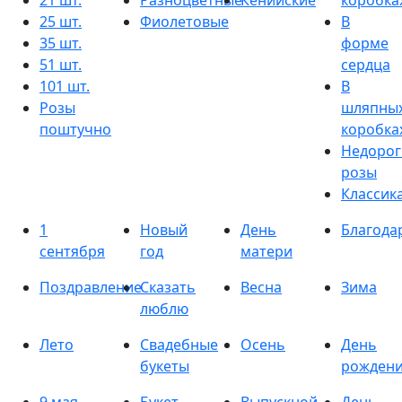
21 шт.
Разноцветные
Кенийские
коробка
25 шт.
Фиолетовые
В
35 шт.
форме
51 шт.
сердца
101 шт.
В
Розы
шляпны
поштучно
коробка
Недорог
розы
Классик
1
Новый
День
Благода
сентября
год
матери
Поздравление
Сказать
Весна
Зима
люблю
Лето
Свадебные
Осень
День
букеты
рожден