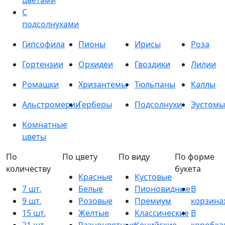
цветами
С
подсолнухами
Гипсофила
Пионы
Ирисы
Роза
Гортензии
Орхидеи
Гвоздики
Лилии
Ромашки
Хризантемы
Тюльпаны
Каллы
Альстромерии
Герберы
Подсолнухи
Эустомы
Комнатные
цветы
По
По цвету
По виду
По форме
количеству
букета
Красные
Кустовые
7 шт.
Белые
Пионовидные
В
9 шт.
Розовые
Премиум
корзина
15 шт.
Желтые
Классические
В