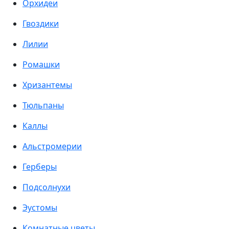
Орхидеи
Гвоздики
Лилии
Ромашки
Хризантемы
Тюльпаны
Каллы
Альстромерии
Герберы
Подсолнухи
Эустомы
Комнатные цветы