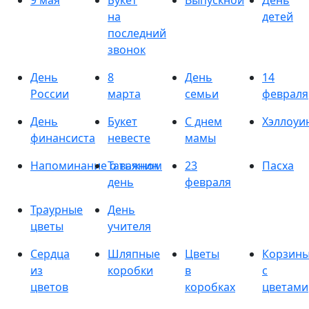
9 мая
Букет
Выпускной
День
на
детей
последний
звонок
День
8
День
14
России
марта
семьи
февраля
День
Букет
С днем
Хэллоуи
финансиста
невесте
мамы
Напоминание о важном
Татьянин
23
Пасха
день
февраля
Траурные
День
цветы
учителя
Сердца
Шляпные
Цветы
Корзин
из
коробки
в
с
цветов
коробках
цветами