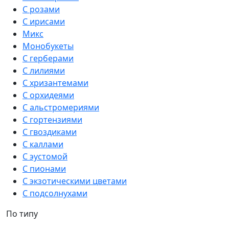
С розами
С ирисами
Микс
Монобукеты
С герберами
С лилиями
С хризантемами
С орхидеями
С альстромериями
С гортензиями
С гвоздиками
С каллами
С эустомой
С пионами
С экзотическими цветами
С подсолнухами
По типу