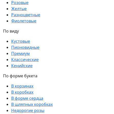
Розовые
Желтые
Разноцветные
Фиолетовые
По виду
Кустовые
Пионовидные
Премиум
Классические
Кенийские
По форме букета
В корзинах
В коробках
В форме сердца
В шляпных коробках
Недорогие розы