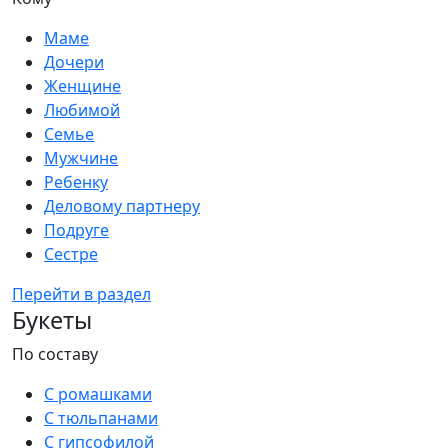
Маме
Дочери
Женщине
Любимой
Семье
Мужчине
Ребенку
Деловому партнеру
Подруге
Сестре
Перейти в раздел
Букеты
По составу
С ромашками
С тюльпанами
С гипсофилой