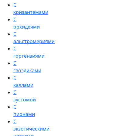
С
хризантемами
С
орхидеями
С
альстромериями
С
гортензиями
С
гвоздиками
С
каллами
С
эустомой
С
пионами
С
экзотическими