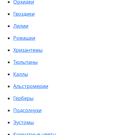
Орхидеи
Гвоздики
Лилии
Ромашки
Хризантемы
Тюльпаны
Каллы
Альстромерии
Герберы
Подсолнухи
Эустомы
Комнатные цветы