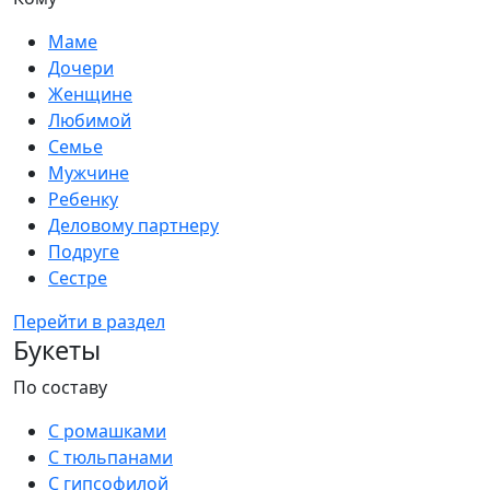
Маме
Дочери
Женщине
Любимой
Семье
Мужчине
Ребенку
Деловому партнеру
Подруге
Сестре
Перейти в раздел
Букеты
По составу
С ромашками
С тюльпанами
С гипсофилой