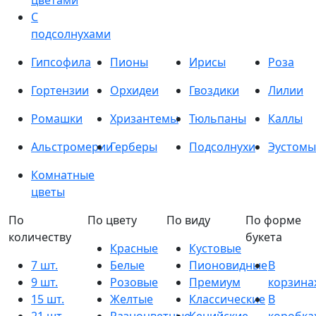
цветами
С
подсолнухами
Гипсофила
Пионы
Ирисы
Роза
Гортензии
Орхидеи
Гвоздики
Лилии
Ромашки
Хризантемы
Тюльпаны
Каллы
Альстромерии
Герберы
Подсолнухи
Эустомы
Комнатные
цветы
По
По цвету
По виду
По форме
количеству
букета
Красные
Кустовые
7 шт.
Белые
Пионовидные
В
9 шт.
Розовые
Премиум
корзина
15 шт.
Желтые
Классические
В