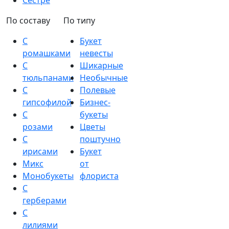
Сестре
По составу
По типу
С
Букет
ромашками
невесты
С
Шикарные
тюльпанами
Необычные
С
Полевые
гипсофилой
Бизнес-
С
букеты
розами
Цветы
С
поштучно
ирисами
Букет
Микс
от
Монобукеты
флориста
С
герберами
С
лилиями