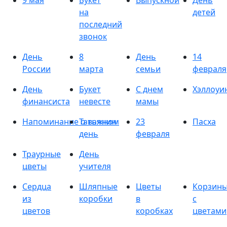
9 мая
Букет
Выпускной
День
на
детей
последний
звонок
День
8
День
14
России
марта
семьи
февраля
День
Букет
С днем
Хэллоуи
финансиста
невесте
мамы
Напоминание о важном
Татьянин
23
Пасха
день
февраля
Траурные
День
цветы
учителя
Сердца
Шляпные
Цветы
Корзин
из
коробки
в
с
цветов
коробках
цветами