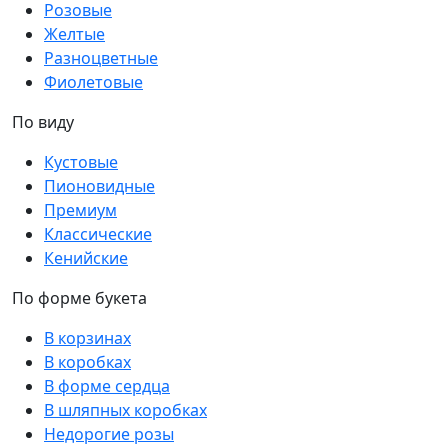
Розовые
Желтые
Разноцветные
Фиолетовые
По виду
Кустовые
Пионовидные
Премиум
Классические
Кенийские
По форме букета
В корзинах
В коробках
В форме сердца
В шляпных коробках
Недорогие розы