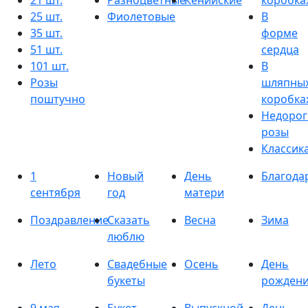
21 шт.
Разноцветные
Кенийские
коробка
25 шт.
Фиолетовые
В
35 шт.
форме
51 шт.
сердца
101 шт.
В
Розы
шляпны
поштучно
коробка
Недорог
розы
Классик
1
Новый
День
Благода
сентября
год
матери
Поздравление
Сказать
Весна
Зима
люблю
Лето
Свадебные
Осень
День
букеты
рожден