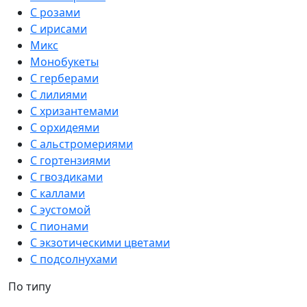
С розами
С ирисами
Микс
Монобукеты
С герберами
С лилиями
С хризантемами
С орхидеями
С альстромериями
С гортензиями
С гвоздиками
С каллами
С эустомой
С пионами
С экзотическими цветами
С подсолнухами
По типу