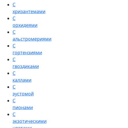
С
хризантемами
С
орхидеями
С
альстромериями
С
гортензиями
С
гвоздиками
С
каллами
С
эустомой
С
пионами
С
экзотическими