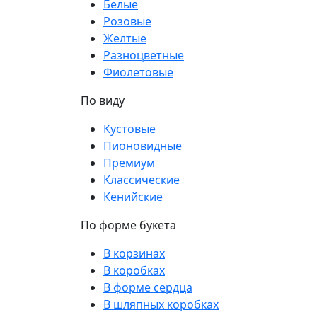
Белые
Розовые
Желтые
Разноцветные
Фиолетовые
По виду
Кустовые
Пионовидные
Премиум
Классические
Кенийские
По форме букета
В корзинах
В коробках
В форме сердца
В шляпных коробках