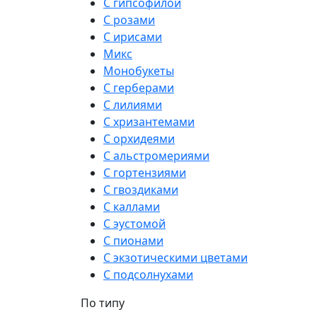
С гипсофилой
С розами
С ирисами
Микс
Монобукеты
С герберами
С лилиями
С хризантемами
С орхидеями
С альстромериями
С гортензиями
С гвоздиками
С каллами
С эустомой
С пионами
С экзотическими цветами
С подсолнухами
По типу