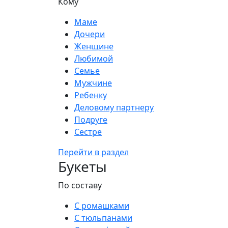
Кому
Маме
Дочери
Женщине
Любимой
Семье
Мужчине
Ребенку
Деловому партнеру
Подруге
Сестре
Перейти в раздел
Букеты
По составу
С ромашками
С тюльпанами