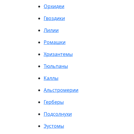
Орхидеи
Гвоздики
Лилии
Ромашки
Хризантемы
Тюльпаны
Каллы
Альстромерии
Герберы
Подсолнухи
Эустомы