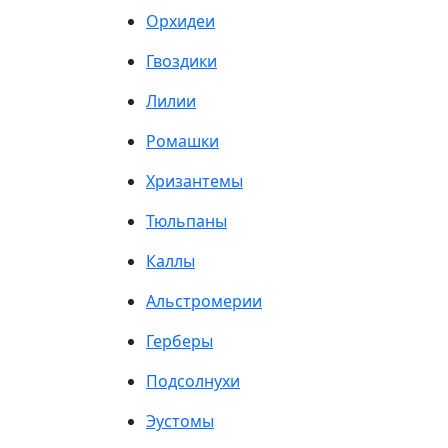
Орхидеи
Гвоздики
Лилии
Ромашки
Хризантемы
Тюльпаны
Каллы
Альстромерии
Герберы
Подсолнухи
Эустомы