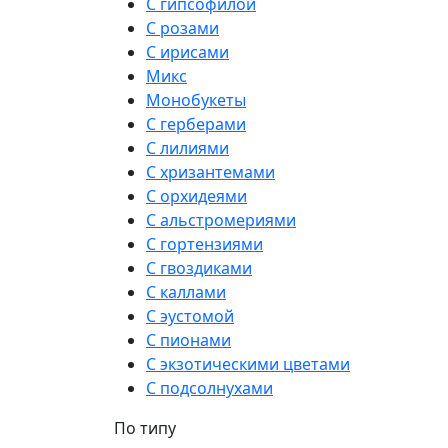
С гипсофилой
С розами
С ирисами
Микс
Монобукеты
С герберами
С лилиями
С хризантемами
С орхидеями
С альстромериями
С гортензиями
С гвоздиками
С каллами
С эустомой
С пионами
С экзотическими цветами
С подсолнухами
По типу