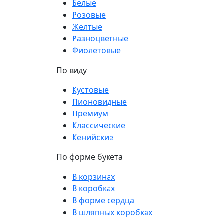
Белые
Розовые
Желтые
Разноцветные
Фиолетовые
По виду
Кустовые
Пионовидные
Премиум
Классические
Кенийские
По форме букета
В корзинах
В коробках
В форме сердца
В шляпных коробках