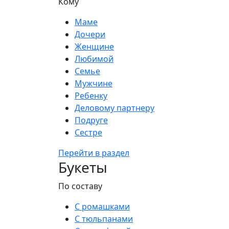
Кому
Маме
Дочери
Женщине
Любимой
Семье
Мужчине
Ребенку
Деловому партнеру
Подруге
Сестре
Перейти в раздел
Букеты
По составу
С ромашками
С тюльпанами