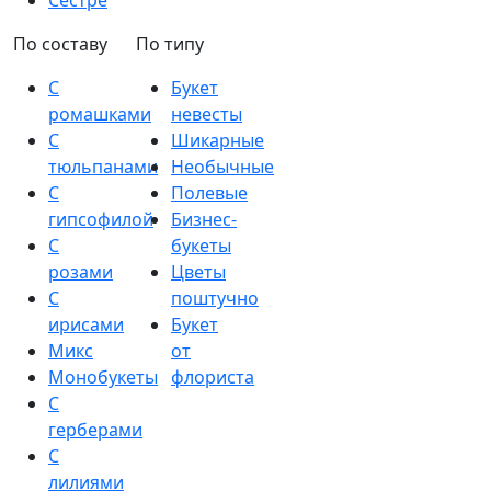
Сестре
По составу
По типу
С
Букет
ромашками
невесты
С
Шикарные
тюльпанами
Необычные
С
Полевые
гипсофилой
Бизнес-
С
букеты
розами
Цветы
С
поштучно
ирисами
Букет
Микс
от
Монобукеты
флориста
С
герберами
С
лилиями