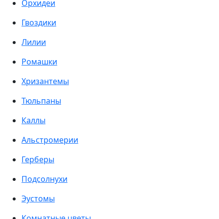
Орхидеи
Гвоздики
Лилии
Ромашки
Хризантемы
Тюльпаны
Каллы
Альстромерии
Герберы
Подсолнухи
Эустомы
Комнатные цветы