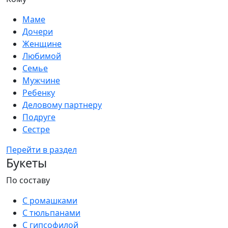
Маме
Дочери
Женщине
Любимой
Семье
Мужчине
Ребенку
Деловому партнеру
Подруге
Сестре
Перейти в раздел
Букеты
По составу
С ромашками
С тюльпанами
С гипсофилой