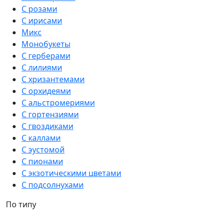
С розами
С ирисами
Микс
Монобукеты
С герберами
С лилиями
С хризантемами
С орхидеями
С альстромериями
С гортензиями
С гвоздиками
С каллами
С эустомой
С пионами
С экзотическими цветами
С подсолнухами
По типу