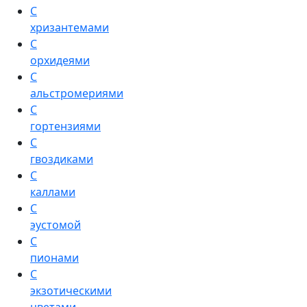
С
хризантемами
С
орхидеями
С
альстромериями
С
гортензиями
С
гвоздиками
С
каллами
С
эустомой
С
пионами
С
экзотическими