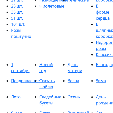
21 шт.
Разноцветные
Кенийские
коробка
25 шт.
Фиолетовые
В
35 шт.
форме
51 шт.
сердца
101 шт.
В
Розы
шляпны
поштучно
коробка
Недорог
розы
Классик
1
Новый
День
Благода
сентября
год
матери
Поздравление
Сказать
Весна
Зима
люблю
Лето
Свадебные
Осень
День
букеты
рожден