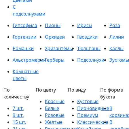
цветами
С
подсолнухами
Гипсофила
Пионы
Ирисы
Роза
Гортензии
Орхидеи
Гвоздики
Лилии
Ромашки
Хризантемы
Тюльпаны
Каллы
Альстромерии
Герберы
Подсолнухи
Эустомы
Комнатные
цветы
По
По цвету
По виду
По форме
количеству
букета
Красные
Кустовые
7 шт.
Белые
Пионовидные
В
9 шт.
Розовые
Премиум
корзина
15 шт.
Желтые
Классические
В