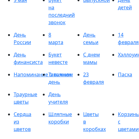
9 мая
Букет
Выпускной
День
на
детей
последний
звонок
День
8
День
14
России
марта
семьи
февраля
День
Букет
С днем
Хэллоуи
финансиста
невесте
мамы
Напоминание о важном
Татьянин
23
Пасха
день
февраля
Траурные
День
цветы
учителя
Сердца
Шляпные
Цветы
Корзин
из
коробки
в
с
цветов
коробках
цветами