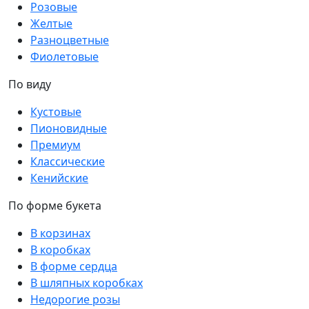
Розовые
Желтые
Разноцветные
Фиолетовые
По виду
Кустовые
Пионовидные
Премиум
Классические
Кенийские
По форме букета
В корзинах
В коробках
В форме сердца
В шляпных коробках
Недорогие розы