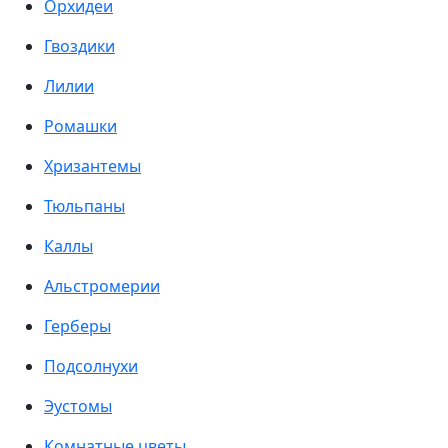
Орхидеи
Гвоздики
Лилии
Ромашки
Хризантемы
Тюльпаны
Каллы
Альстромерии
Герберы
Подсолнухи
Эустомы
Комнатные цветы