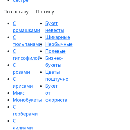
Сестре
По составу
По типу
С
Букет
ромашками
невесты
С
Шикарные
тюльпанами
Необычные
С
Полевые
гипсофилой
Бизнес-
С
букеты
розами
Цветы
С
поштучно
ирисами
Букет
Микс
от
Монобукеты
флориста
С
герберами
С
лилиями