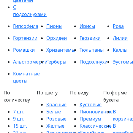
цветами
С
подсолнухами
Гипсофила
Пионы
Ирисы
Роза
Гортензии
Орхидеи
Гвоздики
Лилии
Ромашки
Хризантемы
Тюльпаны
Каллы
Альстромерии
Герберы
Подсолнухи
Эустомы
Комнатные
цветы
По
По цвету
По виду
По форме
количеству
букета
Красные
Кустовые
7 шт.
Белые
Пионовидные
В
9 шт.
Розовые
Премиум
корзина
15 шт.
Желтые
Классические
В