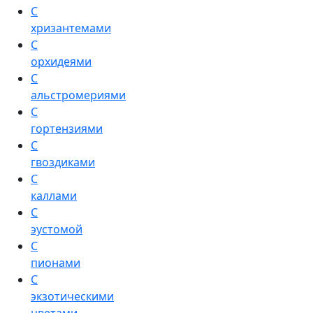
С
хризантемами
С
орхидеями
С
альстромериями
С
гортензиями
С
гвоздиками
С
каллами
С
эустомой
С
пионами
С
экзотическими