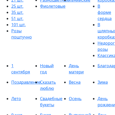
21 шт.
Разноцветные
Кенийские
коробка
25 шт.
Фиолетовые
В
35 шт.
форме
51 шт.
сердца
101 шт.
В
Розы
шляпны
поштучно
коробка
Недорог
розы
Классик
1
Новый
День
Благода
сентября
год
матери
Поздравление
Сказать
Весна
Зима
люблю
Лето
Свадебные
Осень
День
букеты
рожден