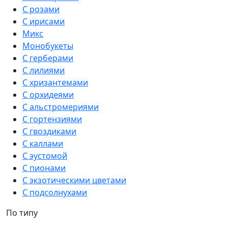
С розами
С ирисами
Микс
Монобукеты
С герберами
С лилиями
С хризантемами
С орхидеями
С альстромериями
С гортензиями
С гвоздиками
С каллами
С эустомой
С пионами
С экзотическими цветами
С подсолнухами
По типу