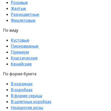
Розовые
Желтые
Разноцветные
Фиолетовые
По виду
Кустовые
Пионовидные
Премиум
Классические
Кенийские
По форме букета
В корзинах
В коробках
В форме сердца
В шляпных коробках
Недорогие розы