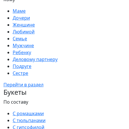
Маме
Дочери
Женщине
Любимой
Семье
Мужчине
Ребенку
Деловому партнеру
Подруге
Сестре
Перейти в раздел
Букеты
По составу
С ромашками
С тюльпанами
С гипсофилой