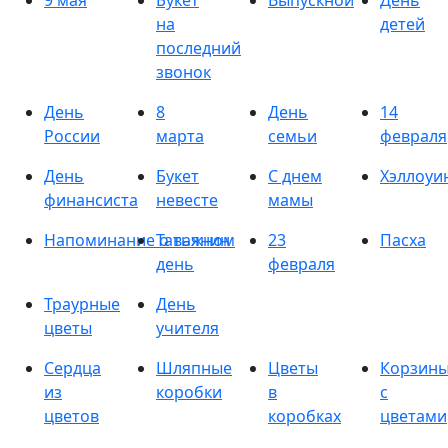
9 мая
Букет
Выпускной
День
на
детей
последний
звонок
День
8
День
14
России
марта
семьи
февраля
День
Букет
С днем
Хэллоуи
финансиста
невесте
мамы
Напоминание о важном
Татьянин
23
Пасха
день
февраля
Траурные
День
цветы
учителя
Сердца
Шляпные
Цветы
Корзин
из
коробки
в
с
цветов
коробках
цветами