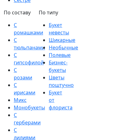
Сестре
По составу
По типу
С
Букет
ромашками
невесты
С
Шикарные
тюльпанами
Необычные
С
Полевые
гипсофилой
Бизнес-
С
букеты
розами
Цветы
С
поштучно
ирисами
Букет
Микс
от
Монобукеты
флориста
С
герберами
С
лилиями