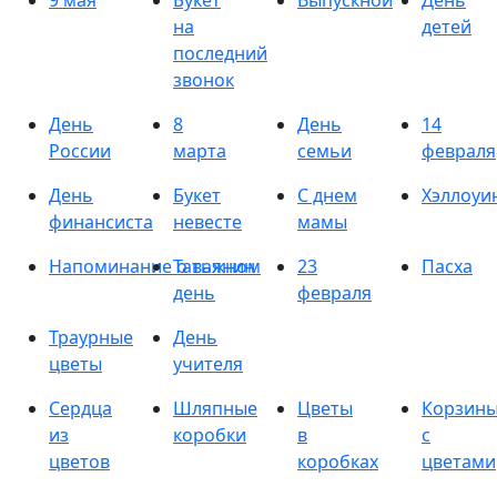
9 мая
Букет
Выпускной
День
на
детей
последний
звонок
День
8
День
14
России
марта
семьи
февраля
День
Букет
С днем
Хэллоуи
финансиста
невесте
мамы
Напоминание о важном
Татьянин
23
Пасха
день
февраля
Траурные
День
цветы
учителя
Сердца
Шляпные
Цветы
Корзин
из
коробки
в
с
цветов
коробках
цветами