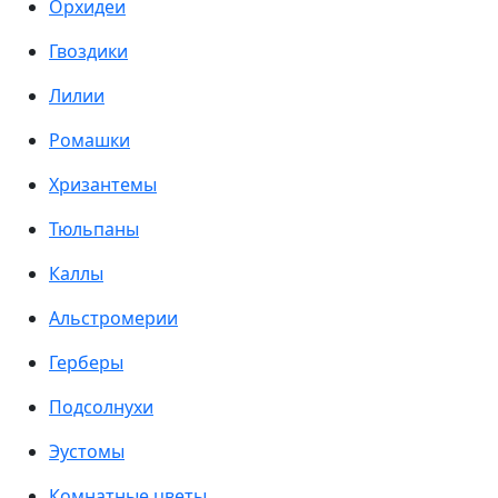
Орхидеи
Гвоздики
Лилии
Ромашки
Хризантемы
Тюльпаны
Каллы
Альстромерии
Герберы
Подсолнухи
Эустомы
Комнатные цветы