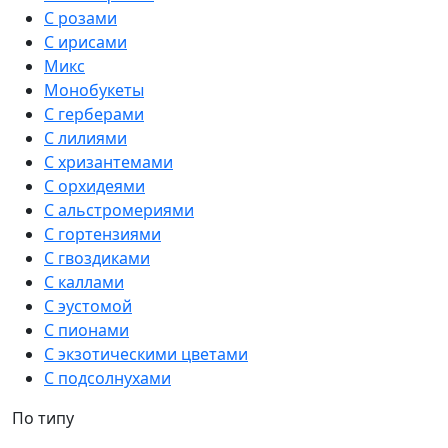
С розами
С ирисами
Микс
Монобукеты
С герберами
С лилиями
С хризантемами
С орхидеями
С альстромериями
С гортензиями
С гвоздиками
С каллами
С эустомой
С пионами
С экзотическими цветами
С подсолнухами
По типу