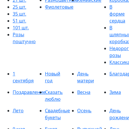
21 шт.
Разноцветные
Кенийские
коробка
25 шт.
Фиолетовые
В
35 шт.
форме
51 шт.
сердца
101 шт.
В
Розы
шляпны
поштучно
коробка
Недорог
розы
Классик
1
Новый
День
Благода
сентября
год
матери
Поздравление
Сказать
Весна
Зима
люблю
Лето
Свадебные
Осень
День
букеты
рожден