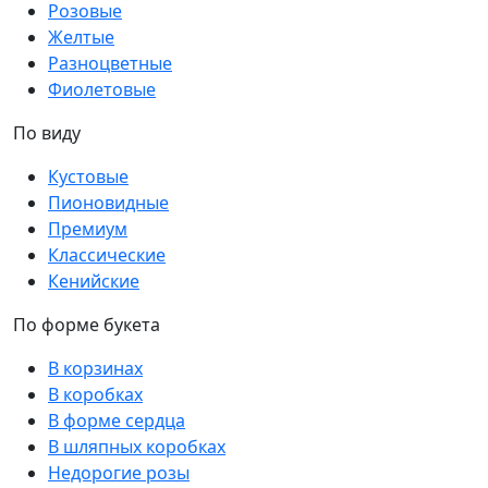
Розовые
Желтые
Разноцветные
Фиолетовые
По виду
Кустовые
Пионовидные
Премиум
Классические
Кенийские
По форме букета
В корзинах
В коробках
В форме сердца
В шляпных коробках
Недорогие розы