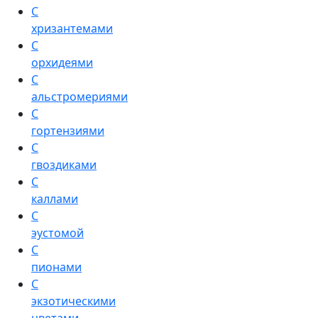
С
хризантемами
С
орхидеями
С
альстромериями
С
гортензиями
С
гвоздиками
С
каллами
С
эустомой
С
пионами
С
экзотическими