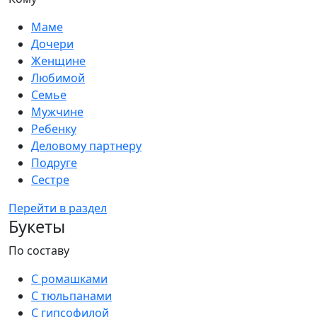
Маме
Дочери
Женщине
Любимой
Семье
Мужчине
Ребенку
Деловому партнеру
Подруге
Сестре
Перейти в раздел
Букеты
По составу
С ромашками
С тюльпанами
С гипсофилой