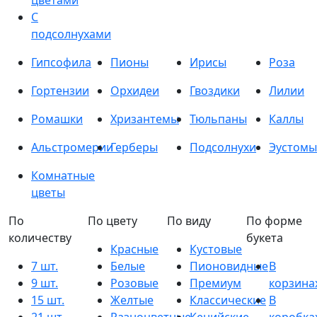
цветами
С
подсолнухами
Гипсофила
Пионы
Ирисы
Роза
Гортензии
Орхидеи
Гвоздики
Лилии
Ромашки
Хризантемы
Тюльпаны
Каллы
Альстромерии
Герберы
Подсолнухи
Эустомы
Комнатные
цветы
По
По цвету
По виду
По форме
количеству
букета
Красные
Кустовые
7 шт.
Белые
Пионовидные
В
9 шт.
Розовые
Премиум
корзина
15 шт.
Желтые
Классические
В