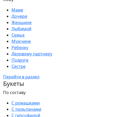
Маме
Дочери
Женщине
Любимой
Семье
Мужчине
Ребенку
Деловому партнеру
Подруге
Сестре
Перейти в раздел
Букеты
По составу
С ромашками
С тюльпанами
С гипсофилой