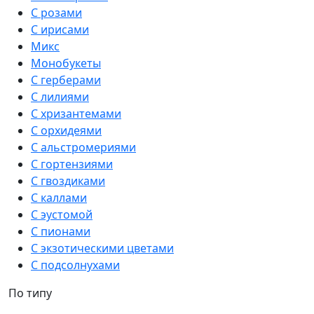
С розами
С ирисами
Микс
Монобукеты
С герберами
С лилиями
С хризантемами
С орхидеями
С альстромериями
С гортензиями
С гвоздиками
С каллами
С эустомой
С пионами
С экзотическими цветами
С подсолнухами
По типу