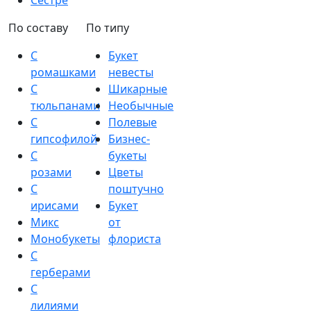
Сестре
По составу
По типу
С
Букет
ромашками
невесты
С
Шикарные
тюльпанами
Необычные
С
Полевые
гипсофилой
Бизнес-
С
букеты
розами
Цветы
С
поштучно
ирисами
Букет
Микс
от
Монобукеты
флориста
С
герберами
С
лилиями