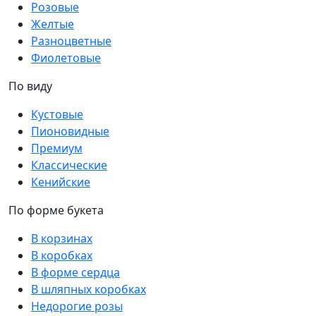
Розовые
Желтые
Разноцветные
Фиолетовые
По виду
Кустовые
Пионовидные
Премиум
Классические
Кенийские
По форме букета
В корзинах
В коробках
В форме сердца
В шляпных коробках
Недорогие розы