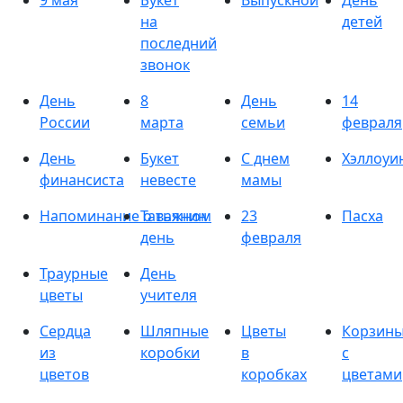
9 мая
Букет
Выпускной
День
на
детей
последний
звонок
День
8
День
14
России
марта
семьи
февраля
День
Букет
С днем
Хэллоуи
финансиста
невесте
мамы
Напоминание о важном
Татьянин
23
Пасха
день
февраля
Траурные
День
цветы
учителя
Сердца
Шляпные
Цветы
Корзин
из
коробки
в
с
цветов
коробках
цветами