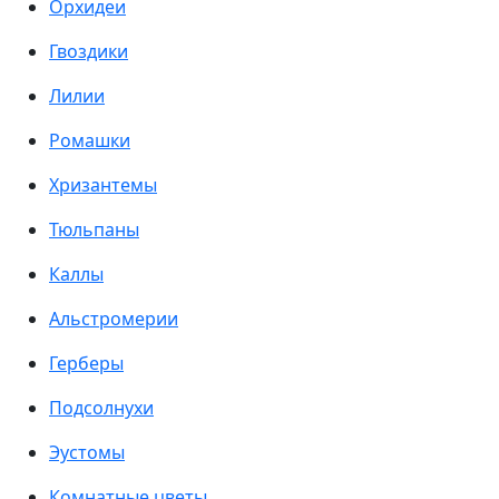
Орхидеи
Гвоздики
Лилии
Ромашки
Хризантемы
Тюльпаны
Каллы
Альстромерии
Герберы
Подсолнухи
Эустомы
Комнатные цветы