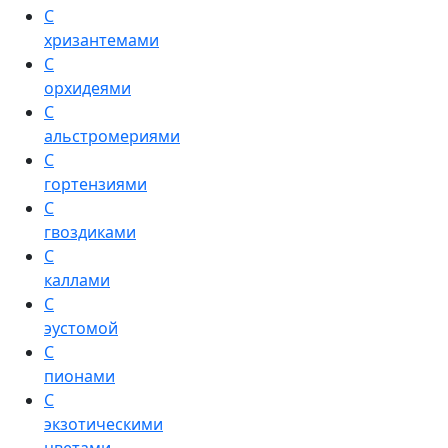
С
хризантемами
С
орхидеями
С
альстромериями
С
гортензиями
С
гвоздиками
С
каллами
С
эустомой
С
пионами
С
экзотическими