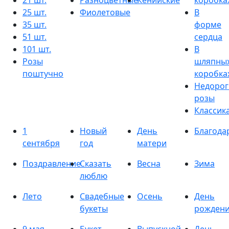
21 шт.
Разноцветные
Кенийские
коробка
25 шт.
Фиолетовые
В
35 шт.
форме
51 шт.
сердца
101 шт.
В
Розы
шляпны
поштучно
коробка
Недорог
розы
Классик
1
Новый
День
Благода
сентября
год
матери
Поздравление
Сказать
Весна
Зима
люблю
Лето
Свадебные
Осень
День
букеты
рожден