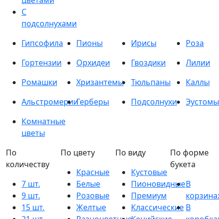
цветами
С
подсолнухами
Гипсофила
Пионы
Ирисы
Роза
Гортензии
Орхидеи
Гвоздики
Лилии
Ромашки
Хризантемы
Тюльпаны
Каллы
Альстромерии
Герберы
Подсолнухи
Эустомы
Комнатные
цветы
По
По цвету
По виду
По форме
количеству
букета
Красные
Кустовые
7 шт.
Белые
Пионовидные
В
9 шт.
Розовые
Премиум
корзина
15 шт.
Желтые
Классические
В