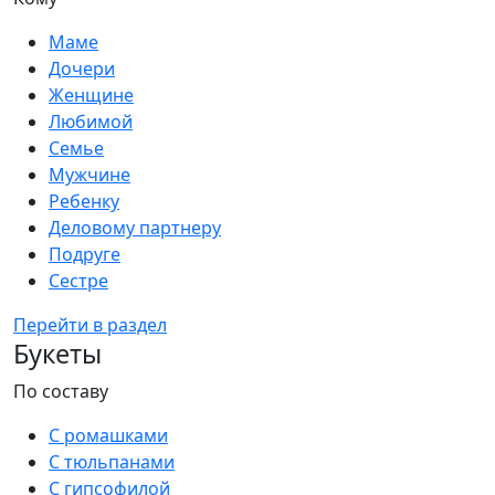
Маме
Дочери
Женщине
Любимой
Семье
Мужчине
Ребенку
Деловому партнеру
Подруге
Сестре
Перейти в раздел
Букеты
По составу
С ромашками
С тюльпанами
С гипсофилой