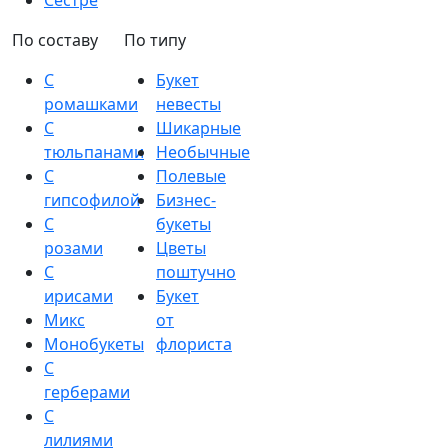
Сестре
По составу
По типу
С
Букет
ромашками
невесты
С
Шикарные
тюльпанами
Необычные
С
Полевые
гипсофилой
Бизнес-
С
букеты
розами
Цветы
С
поштучно
ирисами
Букет
Микс
от
Монобукеты
флориста
С
герберами
С
лилиями