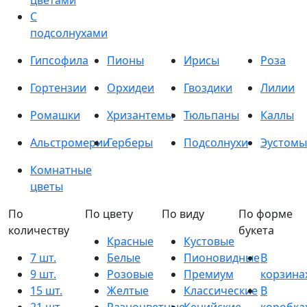
цветами
С
подсолнухами
Гипсофила
Пионы
Ирисы
Роза
Гортензии
Орхидеи
Гвоздики
Лилии
Ромашки
Хризантемы
Тюльпаны
Каллы
Альстромерии
Герберы
Подсолнухи
Эустомы
Комнатные
цветы
По
По цвету
По виду
По форме
количеству
букета
Красные
Кустовые
7 шт.
Белые
Пионовидные
В
9 шт.
Розовые
Премиум
корзина
15 шт.
Желтые
Классические
В