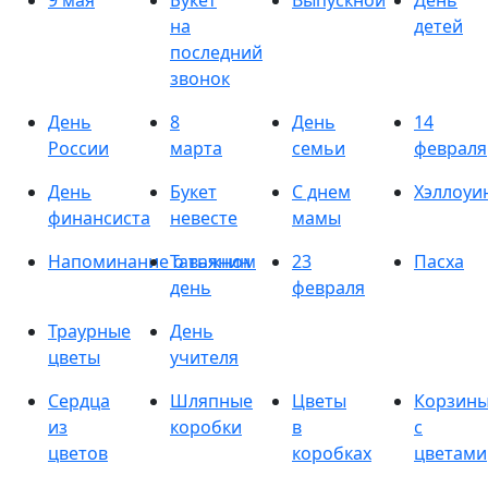
9 мая
Букет
Выпускной
День
на
детей
последний
звонок
День
8
День
14
России
марта
семьи
февраля
День
Букет
С днем
Хэллоуи
финансиста
невесте
мамы
Напоминание о важном
Татьянин
23
Пасха
день
февраля
Траурные
День
цветы
учителя
Сердца
Шляпные
Цветы
Корзин
из
коробки
в
с
цветов
коробках
цветами