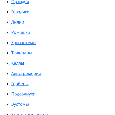
Орхидеи
Гвоздики
Лилии
Ромашки
Хризантемы
Тюльпаны
Каллы
Альстромерии
Герберы
Подсолнухи
Эустомы
Комнатные цветы