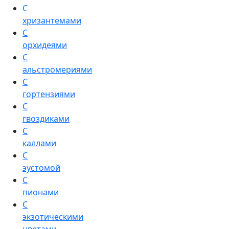
С
хризантемами
С
орхидеями
С
альстромериями
С
гортензиями
С
гвоздиками
С
каллами
С
эустомой
С
пионами
С
экзотическими