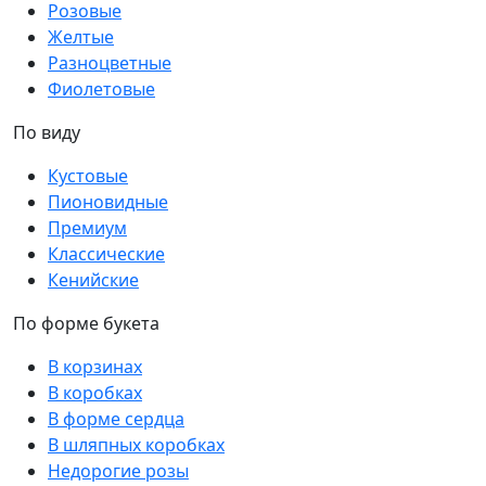
Розовые
Желтые
Разноцветные
Фиолетовые
По виду
Кустовые
Пионовидные
Премиум
Классические
Кенийские
По форме букета
В корзинах
В коробках
В форме сердца
В шляпных коробках
Недорогие розы