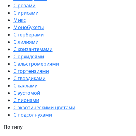
С розами
С ирисами
Микс
Монобукеты
С герберами
С лилиями
С хризантемами
С орхидеями
С альстромериями
С гортензиями
С гвоздиками
С каллами
С эустомой
С пионами
С экзотическими цветами
С подсолнухами
По типу