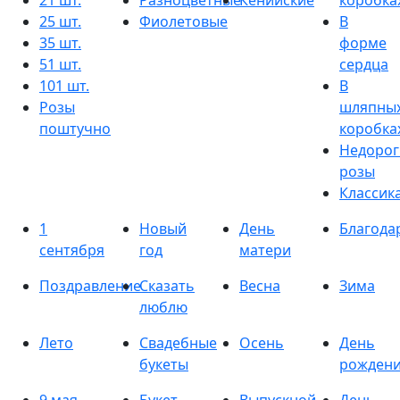
21 шт.
Разноцветные
Кенийские
коробка
25 шт.
Фиолетовые
В
35 шт.
форме
51 шт.
сердца
101 шт.
В
Розы
шляпны
поштучно
коробка
Недорог
розы
Классик
1
Новый
День
Благода
сентября
год
матери
Поздравление
Сказать
Весна
Зима
люблю
Лето
Свадебные
Осень
День
букеты
рожден