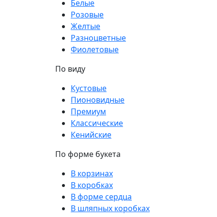
Белые
Розовые
Желтые
Разноцветные
Фиолетовые
По виду
Кустовые
Пионовидные
Премиум
Классические
Кенийские
По форме букета
В корзинах
В коробках
В форме сердца
В шляпных коробках