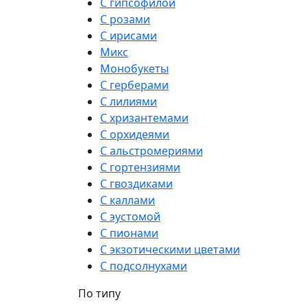
С гипсофилой
С розами
С ирисами
Микс
Монобукеты
С герберами
С лилиями
С хризантемами
С орхидеями
С альстромериями
С гортензиями
С гвоздиками
С каллами
С эустомой
С пионами
С экзотическими цветами
С подсолнухами
По типу