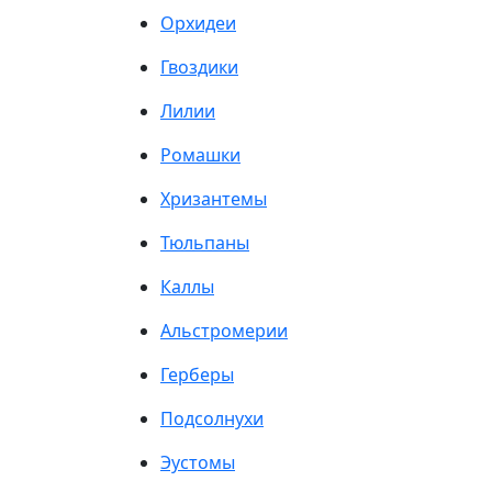
Орхидеи
Гвоздики
Лилии
Ромашки
Хризантемы
Тюльпаны
Каллы
Альстромерии
Герберы
Подсолнухи
Эустомы