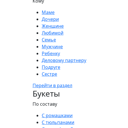
Кому
Маме
Дочери
Женщине
Любимой
Семье
Мужчине
Ребенку
Деловому партнеру
Подруге
Сестре
Перейти в раздел
Букеты
По составу
С ромашками
С тюльпанами