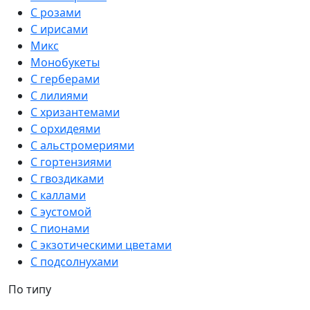
С розами
С ирисами
Микс
Монобукеты
С герберами
С лилиями
С хризантемами
С орхидеями
С альстромериями
С гортензиями
С гвоздиками
С каллами
С эустомой
С пионами
С экзотическими цветами
С подсолнухами
По типу