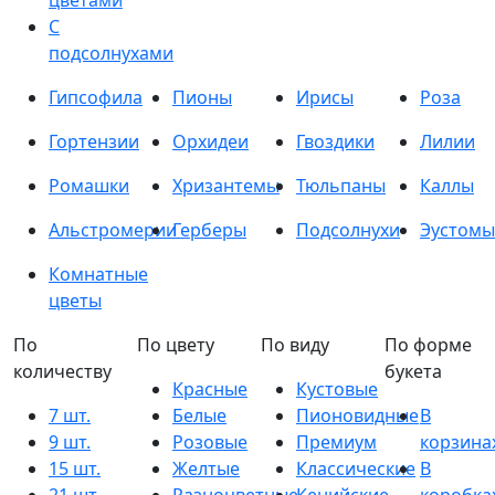
цветами
С
подсолнухами
Гипсофила
Пионы
Ирисы
Роза
Гортензии
Орхидеи
Гвоздики
Лилии
Ромашки
Хризантемы
Тюльпаны
Каллы
Альстромерии
Герберы
Подсолнухи
Эустомы
Комнатные
цветы
По
По цвету
По виду
По форме
количеству
букета
Красные
Кустовые
7 шт.
Белые
Пионовидные
В
9 шт.
Розовые
Премиум
корзина
15 шт.
Желтые
Классические
В