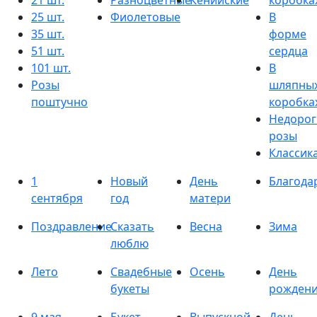
21 шт.
Разноцветные
Кенийские
коробка
25 шт.
Фиолетовые
В
35 шт.
форме
51 шт.
сердца
101 шт.
В
Розы
шляпны
поштучно
коробка
Недорог
розы
Классик
1
Новый
День
Благода
сентября
год
матери
Поздравление
Сказать
Весна
Зима
люблю
Лето
Свадебные
Осень
День
букеты
рожден