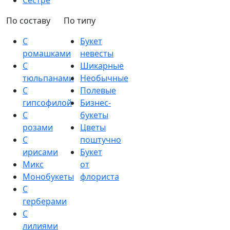
Сестре
По составу
По типу
С
Букет
ромашками
невесты
С
Шикарные
тюльпанами
Необычные
С
Полевые
гипсофилой
Бизнес-
С
букеты
розами
Цветы
С
поштучно
ирисами
Букет
Микс
от
Монобукеты
флориста
С
герберами
С
лилиями