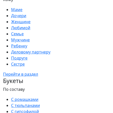
Маме
Дочери
Женщине
Любимой
Семье
Мужчине
Ребенку
Деловому партнеру
Подруге
Сестре
Перейти в раздел
Букеты
По составу
С ромашками
С тюльпанами
С гипсофилой