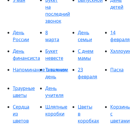
9 мая
Букет
Выпускной
День
на
детей
последний
звонок
День
8
День
14
России
марта
семьи
февраля
День
Букет
С днем
Хэллоуи
финансиста
невесте
мамы
Напоминание о важном
Татьянин
23
Пасха
день
февраля
Траурные
День
цветы
учителя
Сердца
Шляпные
Цветы
Корзин
из
коробки
в
с
цветов
коробках
цветами