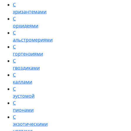
С
хризантемами
С
орхидеями
С
альстромериями
С
гортензиями
С
гвоздиками
С
каллами
С
эустомой
С
пионами
С
экзотическими