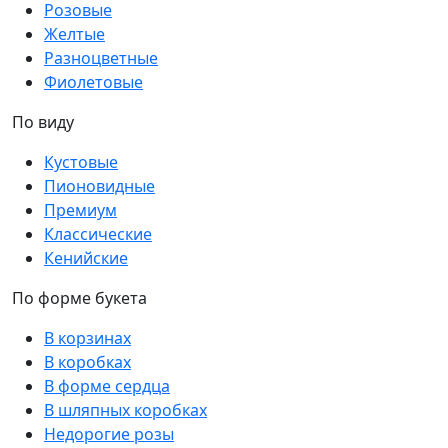
Розовые
Желтые
Разноцветные
Фиолетовые
По виду
Кустовые
Пионовидные
Премиум
Классические
Кенийские
По форме букета
В корзинах
В коробках
В форме сердца
В шляпных коробках
Недорогие розы