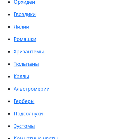
Орхидеи
Гвоздики
Лилии
Ромашки
Хризантемы
Тюльпаны
Каллы
Альстромерии
Герберы
Подсолнухи
Эустомы
Комнатные цветы