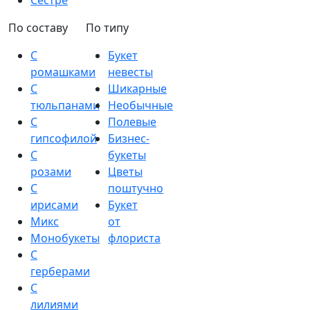
Сестре
По составу
По типу
С
Букет
ромашками
невесты
С
Шикарные
тюльпанами
Необычные
С
Полевые
гипсофилой
Бизнес-
С
букеты
розами
Цветы
С
поштучно
ирисами
Букет
Микс
от
Монобукеты
флориста
С
герберами
С
лилиями