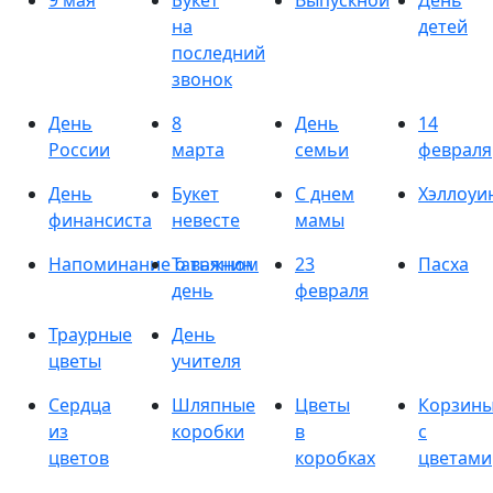
9 мая
Букет
Выпускной
День
на
детей
последний
звонок
День
8
День
14
России
марта
семьи
февраля
День
Букет
С днем
Хэллоуи
финансиста
невесте
мамы
Напоминание о важном
Татьянин
23
Пасха
день
февраля
Траурные
День
цветы
учителя
Сердца
Шляпные
Цветы
Корзин
из
коробки
в
с
цветов
коробках
цветами