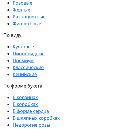
Розовые
Желтые
Разноцветные
Фиолетовые
По виду
Кустовые
Пионовидные
Премиум
Классические
Кенийские
По форме букета
В корзинах
В коробках
В форме сердца
В шляпных коробках
Недорогие розы