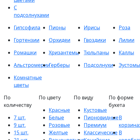
цветами
С
подсолнухами
Гипсофила
Пионы
Ирисы
Роза
Гортензии
Орхидеи
Гвоздики
Лилии
Ромашки
Хризантемы
Тюльпаны
Каллы
Альстромерии
Герберы
Подсолнухи
Эустомы
Комнатные
цветы
По
По цвету
По виду
По форме
количеству
букета
Красные
Кустовые
7 шт.
Белые
Пионовидные
В
9 шт.
Розовые
Премиум
корзина
15 шт.
Желтые
Классические
В