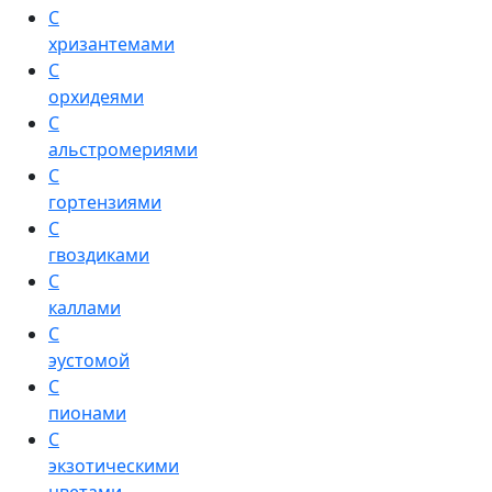
С
хризантемами
С
орхидеями
С
альстромериями
С
гортензиями
С
гвоздиками
С
каллами
С
эустомой
С
пионами
С
экзотическими