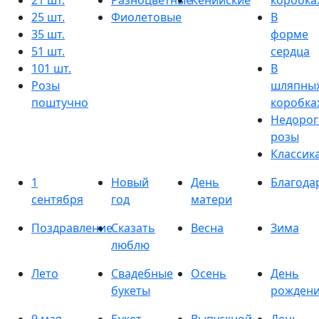
21 шт.
Разноцветные
Кенийские
коробка
25 шт.
Фиолетовые
В
35 шт.
форме
51 шт.
сердца
101 шт.
В
Розы
шляпны
поштучно
коробка
Недорог
розы
Классик
1
Новый
День
Благода
сентября
год
матери
Поздравление
Сказать
Весна
Зима
люблю
Лето
Свадебные
Осень
День
букеты
рожден