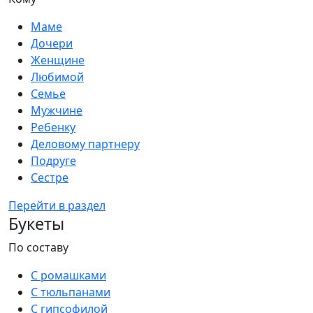
Маме
Дочери
Женщине
Любимой
Семье
Мужчине
Ребенку
Деловому партнеру
Подруге
Сестре
Перейти в раздел
Букеты
По составу
С ромашками
С тюльпанами
С гипсофилой