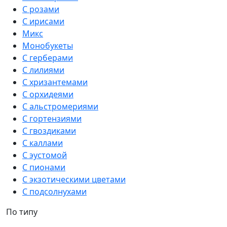
С розами
С ирисами
Микс
Монобукеты
С герберами
С лилиями
С хризантемами
С орхидеями
С альстромериями
С гортензиями
С гвоздиками
С каллами
С эустомой
С пионами
С экзотическими цветами
С подсолнухами
По типу