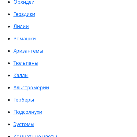
Орхидеи
Гвоздики
Лилии
Ромашки
Хризантемы
Тюльпаны
Каллы
Альстромерии
Герберы
Подсолнухи
Эустомы
Комнатные цветы