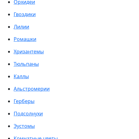
Орхидеи
Гвоздики
Лилии
Ромашки
Хризантемы
Тюльпаны
Каллы
Альстромерии
Герберы
Подсолнухи
Эустомы
Комнатные цветы