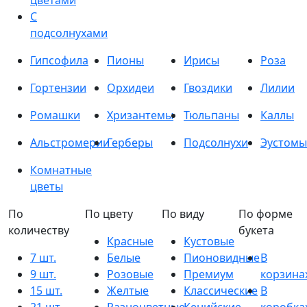
цветами
С
подсолнухами
Гипсофила
Пионы
Ирисы
Роза
Гортензии
Орхидеи
Гвоздики
Лилии
Ромашки
Хризантемы
Тюльпаны
Каллы
Альстромерии
Герберы
Подсолнухи
Эустомы
Комнатные
цветы
По
По цвету
По виду
По форме
количеству
букета
Красные
Кустовые
7 шт.
Белые
Пионовидные
В
9 шт.
Розовые
Премиум
корзина
15 шт.
Желтые
Классические
В