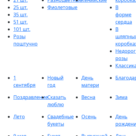
21 шт.
Разноцветные
Кенийские
коробка
25 шт.
Фиолетовые
В
35 шт.
форме
51 шт.
сердца
101 шт.
В
Розы
шляпны
поштучно
коробка
Недорог
розы
Классик
1
Новый
День
Благода
сентября
год
матери
Поздравление
Сказать
Весна
Зима
люблю
Лето
Свадебные
Осень
День
букеты
рожден