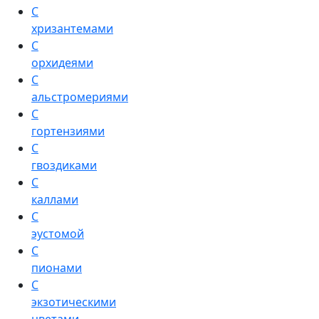
С
хризантемами
С
орхидеями
С
альстромериями
С
гортензиями
С
гвоздиками
С
каллами
С
эустомой
С
пионами
С
экзотическими