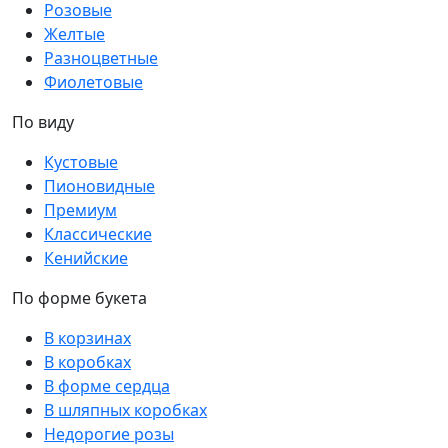
Розовые
Желтые
Разноцветные
Фиолетовые
По виду
Кустовые
Пионовидные
Премиум
Классические
Кенийские
По форме букета
В корзинах
В коробках
В форме сердца
В шляпных коробках
Недорогие розы