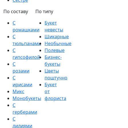
Сестре
По составу
По типу
С
Букет
ромашками
невесты
С
Шикарные
тюльпанами
Необычные
С
Полевые
гипсофилой
Бизнес-
С
букеты
розами
Цветы
С
поштучно
ирисами
Букет
Микс
от
Монобукеты
флориста
С
герберами
С
лилиями