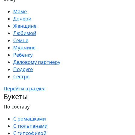
Маме
Дочери
Женщине
Любимой
Семье
Мужчине
Ребенку
Деловому партнеру
Подруге
Сестре
Перейти в раздел
Букеты
По составу
С ромашками
С тюльпанами
С гипсофилой