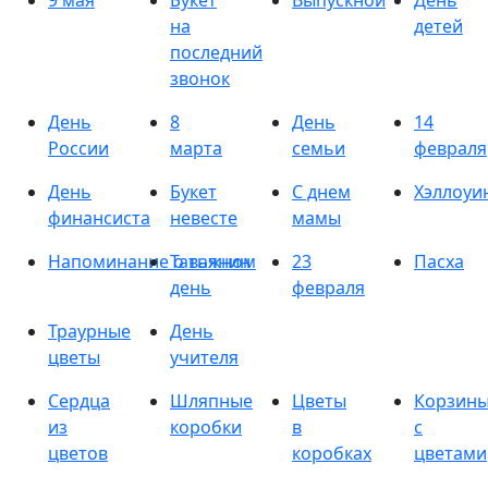
9 мая
Букет
Выпускной
День
на
детей
последний
звонок
День
8
День
14
России
марта
семьи
февраля
День
Букет
С днем
Хэллоуи
финансиста
невесте
мамы
Напоминание о важном
Татьянин
23
Пасха
день
февраля
Траурные
День
цветы
учителя
Сердца
Шляпные
Цветы
Корзин
из
коробки
в
с
цветов
коробках
цветами