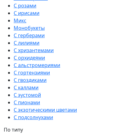
С розами
С ирисами
Микс
Монобукеты
С герберами
С лилиями
С хризантемами
С орхидеями
С альстромериями
С гортензиями
С гвоздиками
С каллами
С эустомой
С пионами
С экзотическими цветами
С подсолнухами
По типу