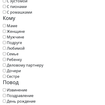
С эустомой
С пионами
С ромашками
Кому
Маме
Женщине
Мужчине
Подруге
Любимой
Семье
Ребенку
Деловому партнеру
Дочери
Сестре
Повод
Извинение
Поздравление
День рождение