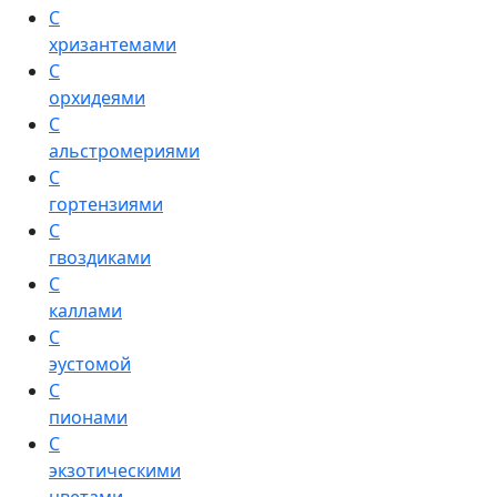
С
хризантемами
С
орхидеями
С
альстромериями
С
гортензиями
С
гвоздиками
С
каллами
С
эустомой
С
пионами
С
экзотическими