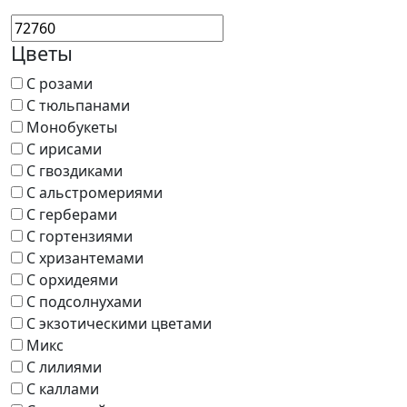
Цветы
С розами
С тюльпанами
Монобукеты
С ирисами
С гвоздиками
С альстромериями
С герберами
С гортензиями
С хризантемами
С орхидеями
С подсолнухами
С экзотическими цветами
Микс
С лилиями
С каллами