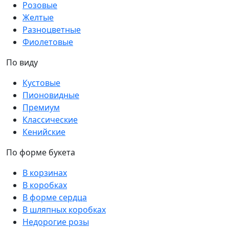
Розовые
Желтые
Разноцветные
Фиолетовые
По виду
Кустовые
Пионовидные
Премиум
Классические
Кенийские
По форме букета
В корзинах
В коробках
В форме сердца
В шляпных коробках
Недорогие розы