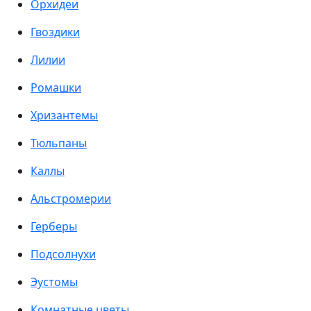
Орхидеи
Гвоздики
Лилии
Ромашки
Хризантемы
Тюльпаны
Каллы
Альстромерии
Герберы
Подсолнухи
Эустомы
Комнатные цветы