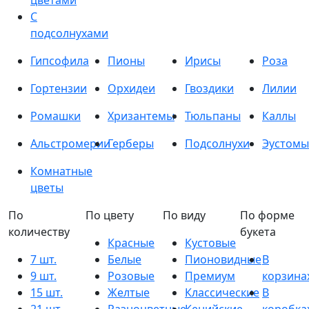
цветами
С
подсолнухами
Гипсофила
Пионы
Ирисы
Роза
Гортензии
Орхидеи
Гвоздики
Лилии
Ромашки
Хризантемы
Тюльпаны
Каллы
Альстромерии
Герберы
Подсолнухи
Эустомы
Комнатные
цветы
По
По цвету
По виду
По форме
количеству
букета
Красные
Кустовые
7 шт.
Белые
Пионовидные
В
9 шт.
Розовые
Премиум
корзина
15 шт.
Желтые
Классические
В