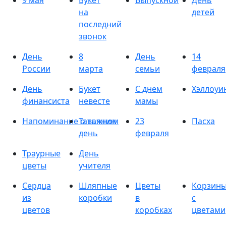
9 мая
Букет
Выпускной
День
на
детей
последний
звонок
День
8
День
14
России
марта
семьи
февраля
День
Букет
С днем
Хэллоуи
финансиста
невесте
мамы
Напоминание о важном
Татьянин
23
Пасха
день
февраля
Траурные
День
цветы
учителя
Сердца
Шляпные
Цветы
Корзин
из
коробки
в
с
цветов
коробках
цветами