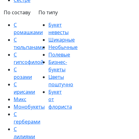
Сестре
По составу
По типу
С
Букет
ромашками
невесты
С
Шикарные
тюльпанами
Необычные
С
Полевые
гипсофилой
Бизнес-
С
букеты
розами
Цветы
С
поштучно
ирисами
Букет
Микс
от
Монобукеты
флориста
С
герберами
С
лилиями