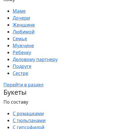
Маме
Дочери
Женщине
Любимой
Семье
Мужчине
Ребенку
Деловому партнеру
Подруге
Сестре
Перейти в раздел
Букеты
По составу
С ромашками
С тюльпанами
С гипсофилой