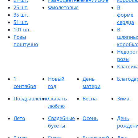
21 шт.
Разноцветные
Кенийские
коробка
25 шт.
Фиолетовые
В
35 шт.
форме
51 шт.
сердца
101 шт.
В
Розы
шляпны
поштучно
коробка
Недорог
розы
Классик
1
Новый
День
Благода
сентября
год
матери
Поздравление
Сказать
Весна
Зима
люблю
Лето
Свадебные
Осень
День
букеты
рожден