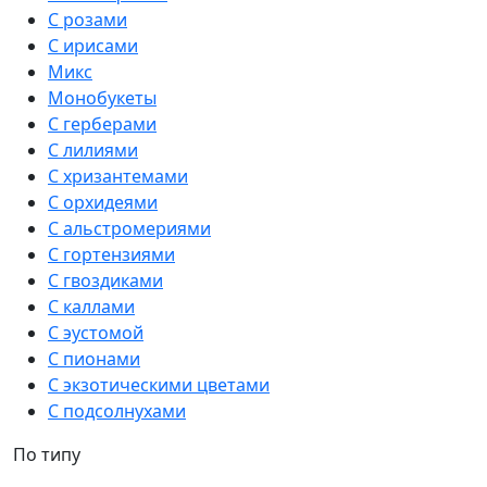
С розами
С ирисами
Микс
Монобукеты
С герберами
С лилиями
С хризантемами
С орхидеями
С альстромериями
С гортензиями
С гвоздиками
С каллами
С эустомой
С пионами
С экзотическими цветами
С подсолнухами
По типу